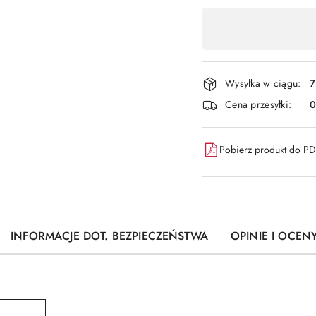
Dostępność
,
płatność
i
Wysyłka w ciągu:
7
dostawa
Cena przesyłki:
Pobierz produkt do P
INFORMACJE DOT. BEZPIECZEŃSTWA
OPINIE I OCENY