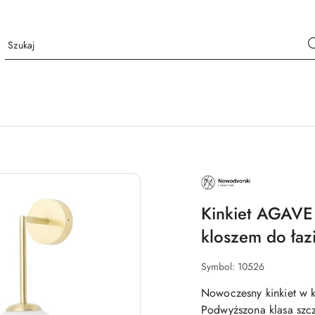
NAZWA
PRODUCENTA:
NOWODVORSKI
LIGHTING
Kinkiet AGAVE 
kloszem do łaz
Symbol:
10526
Nowoczesny kinkiet w 
Podwyższona klasa szcze