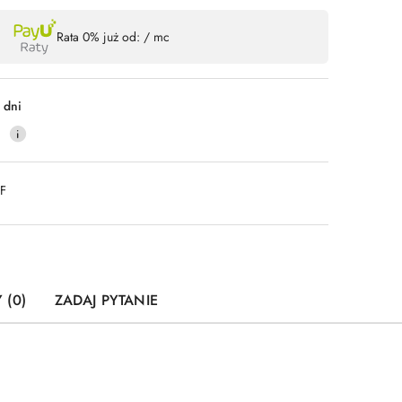
Wyślij
Rata 0% już od:
/ mc
 dni
0
DF
 (0)
ZADAJ PYTANIE