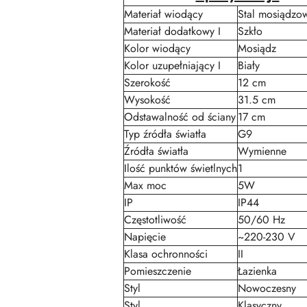
Materiał wiodący
Stal mosiądzo
Materiał dodatkowy I
Szkło
Kolor wiodący
Mosiądz
Kolor uzupełniający I
Biały
Szerokość
12 cm
Wysokość
31.5 cm
Odstawalność od ściany
17 cm
Typ źródła światła
G9
Źródła światła
Wymienne
Ilość punktów świetlnych
1
Max moc
5W
IP
IP44
Częstotliwość
50/60 Hz
Napięcie
~220-230 V
Klasa ochronności
II
Pomieszczenie
Łazienka
Styl
Nowoczesny
Styl
Klasyczny