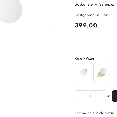
doskonale w łazience.
Dostępność:
211
szt.
cena:
399.00
Wariant
Kolor/Wzór
Ilość
szt.
Zamówienie telefoniczne