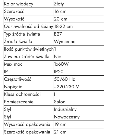
Kolor wiodący
Złoty
Szerokość
16 cm
Wysokość
20 cm
Odstawalność od ściany
18-22 cm
Typ źródła światła
E27
Źródła światła
Wymienne
Ilość punktów świetlnych
1
Zawiera źródło światła
Nie
Max moc
1x60W
IP
IP20
Częstotliwość
50/60 Hz
Napięcie
~220-230 V
Klasa ochronności
I
Pomieszczenie
Salon
Styl
Industrialny
Styl
Nowoczesny
Wysokość opakowania
19 cm
Szerokość opakowania
21 cm