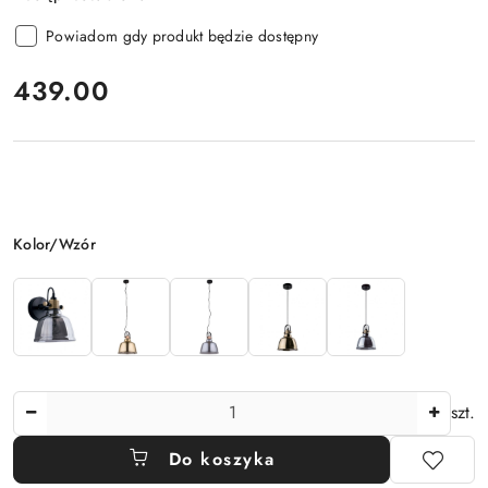
Powiadom gdy produkt będzie dostępny
cena:
439.00
Wariant
Kolor/Wzór
Ilość
szt.
Do koszyka