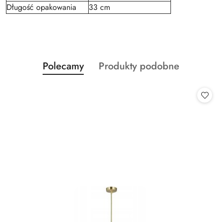
Długość opakowania
33 cm
Produkty
Produkty
Polecamy
Produkty podobne
Pomiń karuzelę produktów
o
o
statusie:
statusie: