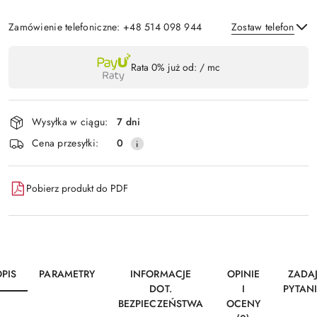
Zamówienie telefoniczne: +48 514 098 944
Zostaw telefon
Dostępność
Rata 0% już od:
/ mc
,
Wyślij
płatność
i
Wysyłka w ciągu:
7 dni
dostawa
Cena przesyłki:
0
Pobierz produkt do PDF
PIS
PARAMETRY
INFORMACJE
OPINIE
ZADA
DOT.
I
PYTAN
BEZPIECZEŃSTWA
OCENY