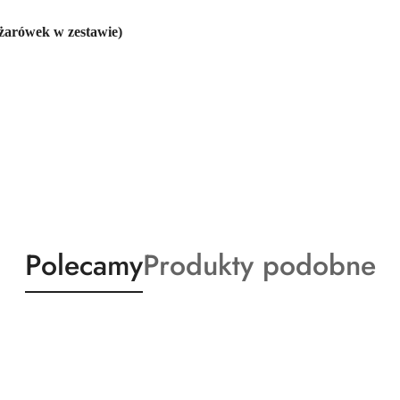
żarówek w zestawie)
Produkty
Produkty
Polecamy
Produkty podobne
o
o
statusie:
statusie: