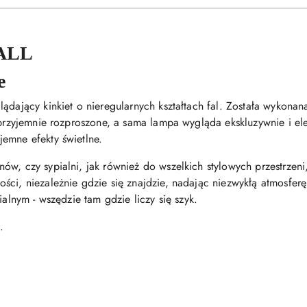
WALL
e
ądający kinkiet o nieregularnych kształtach fal. Została wykona
t przyjemnie rozproszone, a sama lampa wygląda ekskluzywnie i e
emne efekty świetlne.
w, czy sypialni, jak również do wszelkich stylowych przestrzeni, 
ści, niezależnie gdzie się znajdzie, nadając niezwykłą atmosfer
ialnym - wszędzie tam gdzie liczy się szyk.
.