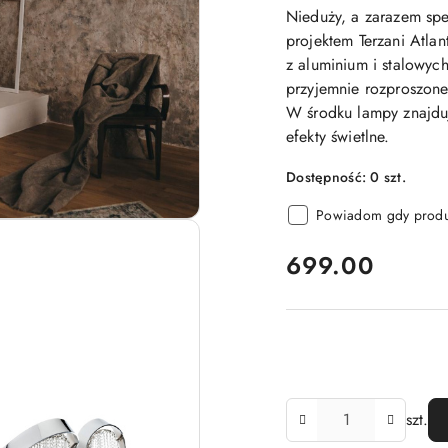
Nieduży, a zarazem spe
projektem Terzani Atlan
z aluminium i stalowych
przyjemnie rozproszone
W środku lampy znajdu
efekty świetlne.
Dostępność:
0
szt.
Powiadom gdy produk
cena:
699.00
Ilość
szt.