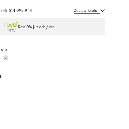
: +48 514 098 944
Zostaw telefon
Wyślij
Rata 0% już od:
/ mc
 dni
0
DF