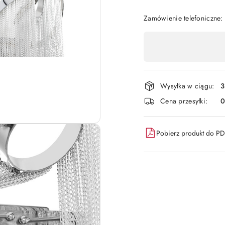
Zamówienie telefoniczne
Dostępność
,
płatność
i
Wysyłka w ciągu:
3
dostawa
Cena przesyłki:
Pobierz produkt do P