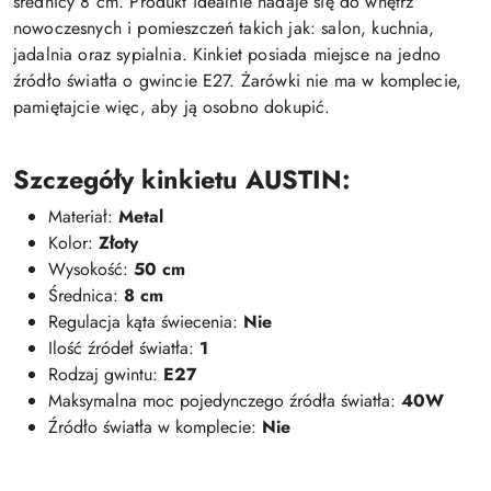
średnicy 8 cm. Produkt idealnie nadaje się do wnętrz
nowoczesnych i pomieszczeń takich jak: salon, kuchnia,
jadalnia oraz sypialnia. Kinkiet posiada miejsce na jedno
źródło światła o gwincie E27. Żarówki nie ma w komplecie,
pamiętajcie więc, aby ją osobno dokupić.
Szczegóły kinkietu AUSTIN:
Materiał:
Metal
Kolor:
Złoty
Wysokość:
50 cm
Średnica:
8 cm
Regulacja kąta świecenia:
Nie
Ilość źródeł światła:
1
Rodzaj gwintu:
E27
Maksymalna moc pojedynczego źródła światła:
40W
Źródło światła w komplecie:
Nie