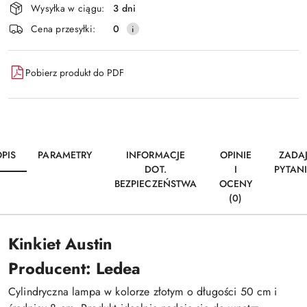
i
Wysyłka w ciągu:
3 dni
dostawa
Cena przesyłki:
0
Pobierz produkt do PDF
PIS
PARAMETRY
INFORMACJE
OPINIE
ZADA
DOT.
I
PYTAN
BEZPIECZEŃSTWA
OCENY
(0)
Kinkiet Austin
Producent: Ledea
Cylindryczna lampa w kolorze złotym o długości 50 cm i