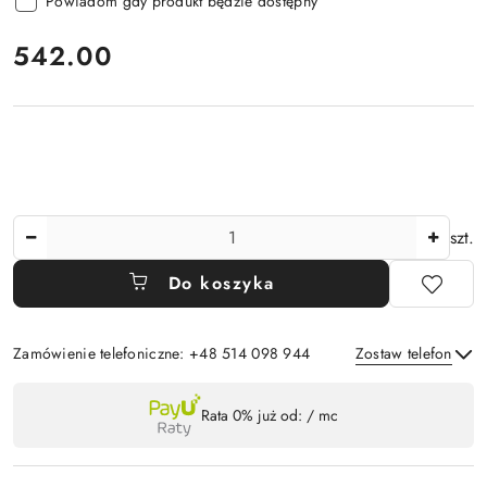
Powiadom gdy produkt będzie dostępny
cena:
542.00
Ilość
szt.
Do koszyka
Zamówienie telefoniczne: +48 514 098 944
Zostaw telefon
Dostępność
Rata 0% już od:
/ mc
,
Wyślij
płatność