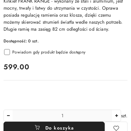
Kinkiet FRANK RANGE - wykonany ze stali i aluminium, jest
mocny, trwały i łatwy do utrzymania w czystości. Oprawa
posiada regulację ramienia oraz klosza, dzięki czemu
możemy skierować strumień światła wedle naszych potrzeb.
Długie ramię ma zasięg 82 cm odległości od ściany.
Dostępność:
0
szt.
Powiadom gdy produkt będzie dostępny
cena:
599.00
Ilość
szt.
Do koszyka