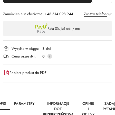
Zamówienie telefoniczne: +48 514 098 944
Zostaw telefon
Dostępność
Rata 0% już od:
/ mc
,
Wyślij
płatność
i
Wysyłka w ciągu:
3 dni
dostawa
Cena przesyłki:
0
Pobierz produkt do PDF
PIS
PARAMETRY
INFORMACJE
OPINIE
ZADA
DOT.
I
PYTAN
BEZPIECZEŃSTWA
OCENY