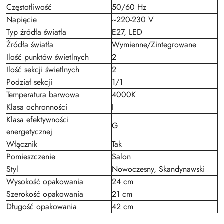
Częstotliwość
50/60 Hz
Napięcie
~220-230 V
Typ źródła światła
E27, LED
Źródła światła
Wymienne/Zintegrowane
Ilość punktów świetlnych
2
Ilość sekcji świetlnych
2
Podział sekcji
1/1
Temperatura barwowa
4000K
Klasa ochronności
I
Klasa efektywności
G
energetycznej
Włącznik
Tak
Pomieszczenie
Salon
Styl
Nowoczesny, Skandynawski
Wysokość opakowania
24 cm
Szerokość opakowania
21 cm
Długość opakowania
42 cm