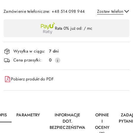
Zamówienie telefoniczne: +48 514 098 944
Zostaw telefon
Dostępność
Rata 0% już od:
/ mc
,
Wyślij
płatność
i
Wysyłka w ciągu:
7 dni
dostawa
Cena przesyłki:
0
Pobierz produkt do PDF
PIS
PARAMETRY
INFORMACJE
OPINIE
ZADA
DOT.
I
PYTAN
BEZPIECZEŃSTWA
OCENY