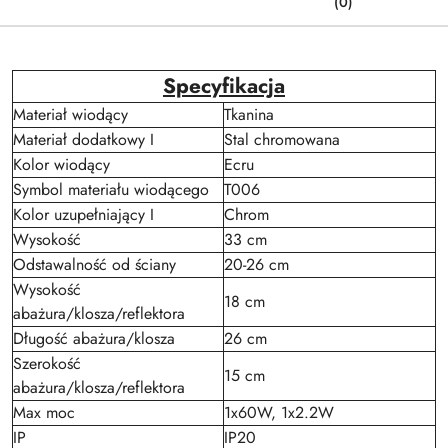
(0)
Specyfikacja
Materiał wiodący
Tkanina
Materiał dodatkowy I
Stal chromowana
Kolor wiodący
Ecru
Symbol materiału wiodącego
T006
Kolor uzupełniający I
Chrom
Wysokość
33 cm
Odstawalność od ściany
20-26 cm
Wysokość
18 cm
abażura/klosza/reflektora
Długość abażura/klosza
26 cm
Szerokość
15 cm
abażura/klosza/reflektora
Max moc
1x60W, 1x2.2W
IP
IP20