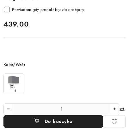
Powiadom gdy produkt będzie dostępny
cena:
439.00
Wariant
Kolor/Wzór
Ilość
szt.
Do koszyka