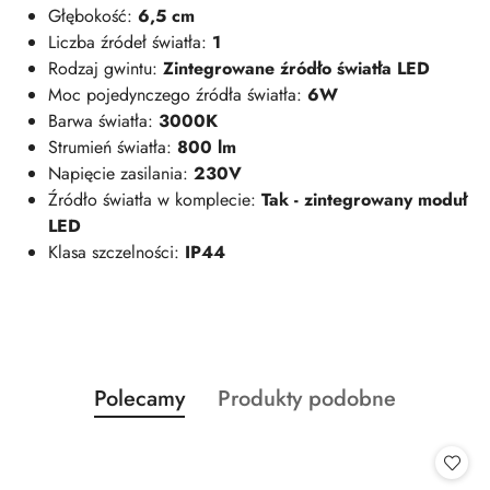
Głębokość:
6,5 cm
Liczba źródeł światła:
1
Rodzaj gwintu:
Zintegrowane źródło światła LED
Moc pojedynczego źródła światła:
6W
Barwa światła:
3000K
Strumień światła:
800 lm
Napięcie zasilania:
230V
Źródło światła w komplecie:
Tak - zintegrowany moduł
LED
Klasa szczelności:
IP44
Produkty
Produkty
Polecamy
Produkty podobne
Pomiń karuzelę produktów
o
o
statusie:
statusie: