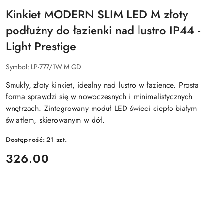
LIGHT
PRESTIGE
Kinkiet MODERN SLIM LED M złoty
podłużny do łazienki nad lustro IP44 -
Light Prestige
Symbol:
LP-777/1W M GD
Smukły, złoty kinkiet, idealny nad lustro w łazience. Prosta
forma sprawdzi się w nowoczesnych i minimalistycznych
wnętrzach. Zintegrowany moduł LED świeci ciepło-białym
światłem, skierowanym w dół.
Dostępność:
21
szt.
cena:
326.00