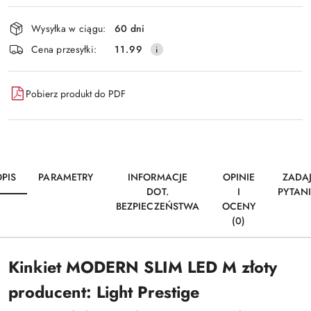
płatność
i
Wysyłka w ciągu:
60 dni
dostawa
Cena przesyłki:
11.99
Pobierz produkt do PDF
PIS
PARAMETRY
INFORMACJE
OPINIE
ZADA
DOT.
I
PYTAN
BEZPIECZEŃSTWA
OCENY
(0)
Kinkiet MODERN SLIM LED M złoty
producent: Light Prestige