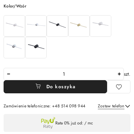
Wariant
Kolor/Wzór
Ilość
szt.
Do koszyka
Zamówienie telefoniczne: +48 514 098 944
Zostaw telefon
Dostępność
Rata 0% już od:
/ mc
,
Wyślij