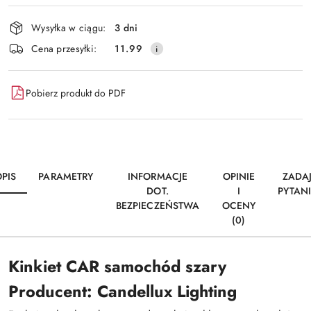
płatność
i
Wysyłka w ciągu:
3 dni
dostawa
Cena przesyłki:
11.99
Pobierz produkt do PDF
PIS
PARAMETRY
INFORMACJE
OPINIE
ZADA
DOT.
I
PYTAN
BEZPIECZEŃSTWA
OCENY
(0)
Kinkiet CAR samochód szary
Producent: Candellux Lighting