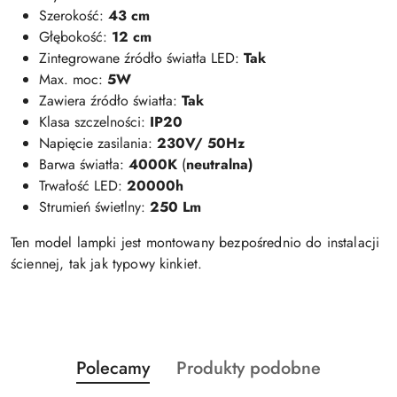
Szerokość:
43 cm
Głębokość:
12 cm
Zintegrowane źródło światła LED:
Tak
Max. moc:
5W
Zawiera źródło światła:
Tak
Klasa szczelności:
IP20
Napięcie zasilania:
230V/ 50Hz
Barwa światła:
4000K
(
neutralna)
Trwałość LED:
20000h
Strumień świetlny:
250 Lm
Ten model lampki jest montowany bezpośrednio do instalacji
ściennej, tak jak typowy kinkiet.
Produkty
Produkty
Polecamy
Produkty podobne
Pomiń karuzelę produktów
o
o