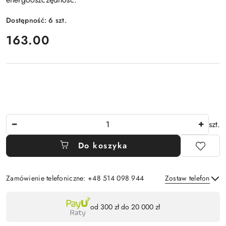
Dostępność:
6
szt.
cena:
163.00
Ilość
szt.
Do koszyka
Zamówienie telefoniczne: +48 514 098 944
Zostaw telefon
Dostępność
od 300 zł do 20 000 zł
,
Wyślij