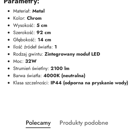
Parametry:
Materiał:
Metal
Kolor:
Chrom
Wysokość:
5 cm
Szerokość:
92 cm
Głębokość:
14 cm
Ilość źródeł światła:
1
Rodzaj gwintu:
Zintegrowany moduł LED
Moc:
32W
Strumień świetlny:
2100 lm
Barwa światła:
4000K (neutralna)
Klasa szczelności:
IP44 (odporna na pryskanie wody)
Produkty
Produkty
Polecamy
Produkty podobne
Pomiń karuzelę produktów
o
o