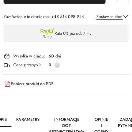
Zamówienie telefoniczne: +48 514 098 944
Zostaw telefon
Dostępność
Rata 0% już od:
/ mc
,
Wyślij
płatność
i
Wysyłka w ciągu:
60 dni
dostawa
Cena przesyłki:
0
Pobierz produkt do PDF
PIS
PARAMETRY
INFORMACJE
OPINIE
ZADA
DOT.
I
PYTAN
BEZPIECZEŃSTWA
OCENY