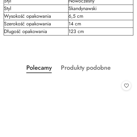
Styl
Nowoczesny
Styl
Skandynawski
Wysokość opakowania
6,5 cm
Szerokość opakowania
14 cm
Długość opakowania
123 cm
Produkty
Produkty
Polecamy
Produkty podobne
Pomiń karuzelę produktów
o
o
statusie:
statusie: