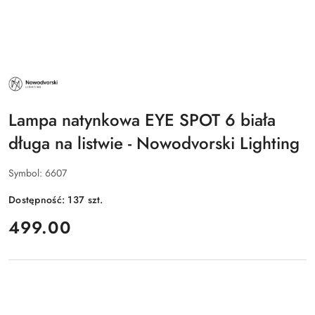
NAZWA
PRODUCENTA:
NOWODVORSKI
LIGHTING
Lampa natynkowa EYE SPOT 6 biała
długa na listwie - Nowodvorski Lighting
Symbol:
6607
Dostępność:
137
szt.
cena:
499.00