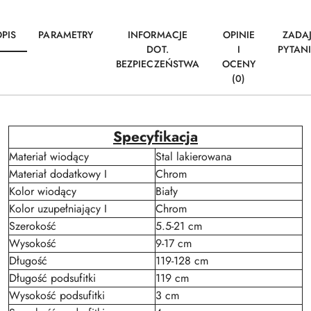
PIS
PARAMETRY
INFORMACJE
OPINIE
ZADA
DOT.
I
PYTAN
BEZPIECZEŃSTWA
OCENY
(0)
Specyfikacja
Materiał wiodący
Stal lakierowana
Materiał dodatkowy I
Chrom
Kolor wiodący
Biały
Kolor uzupełniający I
Chrom
Szerokość
5.5-21 cm
Wysokość
9-17 cm
Długość
119-128 cm
Długość podsufitki
119 cm
Wysokość podsufitki
3 cm