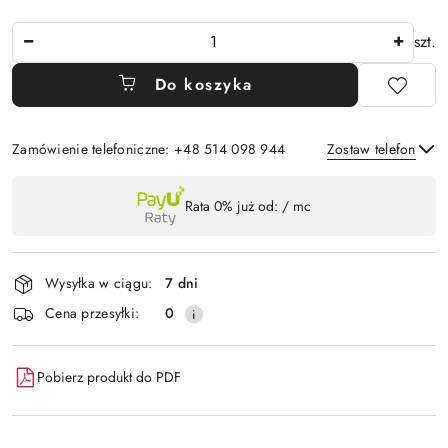
Ilość
szt.
Do koszyka
Zamówienie telefoniczne: +48 514 098 944
Zostaw telefon
Dostępność
Rata 0% już od:
/ mc
,
Wyślij
płatność
i
Wysyłka w ciągu:
7 dni
dostawa
Cena przesyłki:
0
Pobierz produkt do PDF