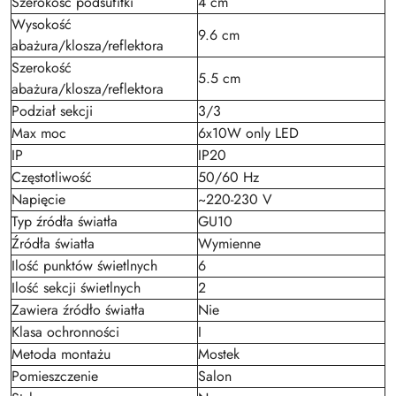
Szerokość podsufitki
4 cm
Wysokość
9.6 cm
abażura/klosza/reflektora
Szerokość
5.5 cm
abażura/klosza/reflektora
Podział sekcji
3/3
Max moc
6x10W only LED
IP
IP20
Częstotliwość
50/60 Hz
Napięcie
~220-230 V
Typ źródła światła
GU10
Źródła światła
Wymienne
Ilość punktów świetlnych
6
Ilość sekcji świetlnych
2
Zawiera źródło światła
Nie
Klasa ochronności
I
Metoda montażu
Mostek
Pomieszczenie
Salon