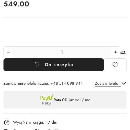
cena:
549.00
Ilość
szt.
Do koszyka
Zamówienie telefoniczne: +48 514 098 944
Zostaw telefon
Dostępność
Rata 0% już od:
/ mc
,
Wyślij
płatność
i
Wysyłka w ciągu:
7 dni
dostawa