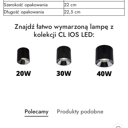
Szerokość opakowania
22 cm
Długość opakowania
22,5 cm
Znajdź łatwo wymarzoną lampę z
kolekcji CL IOS LED:
Produkty
Produkty
Polecamy
Produkty podobne
Pomiń karuzelę produktów
o
o
statusie:
statusie: