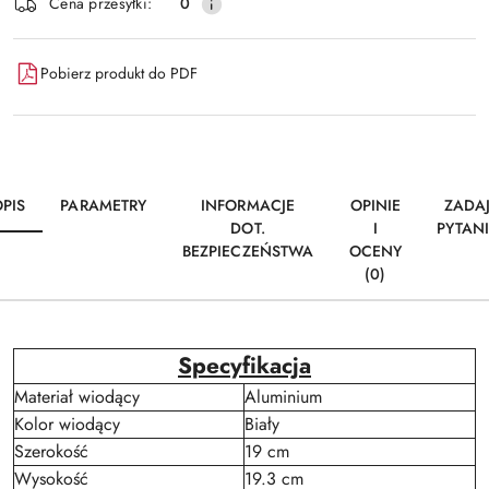
Cena przesyłki:
0
Pobierz produkt do PDF
PIS
PARAMETRY
INFORMACJE
OPINIE
ZADA
DOT.
I
PYTAN
BEZPIECZEŃSTWA
OCENY
(0)
Specyfikacja
Materiał wiodący
Aluminium
Kolor wiodący
Biały
Szerokość
19 cm
Wysokość
19.3 cm