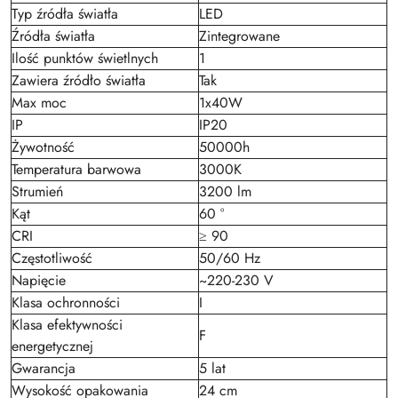
Typ źródła światła
LED
Źródła światła
Zintegrowane
Ilość punktów świetlnych
1
Zawiera źródło światła
Tak
Max moc
1x40W
IP
IP20
Żywotność
50000h
Temperatura barwowa
3000K
Strumień
3200 lm
Kąt
60 °
CRI
≥ 90
Częstotliwość
50/60 Hz
Napięcie
~220-230 V
Klasa ochronności
I
Klasa efektywności
F
energetycznej
Gwarancja
5 lat
Wysokość opakowania
24 cm