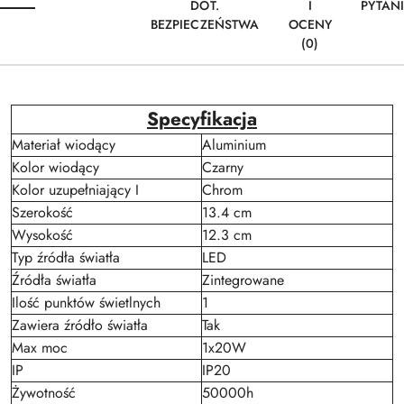
DOT.
I
PYTAN
BEZPIECZEŃSTWA
OCENY
(0)
Specyfikacja
Materiał wiodący
Aluminium
Kolor wiodący
Czarny
Kolor uzupełniający I
Chrom
Szerokość
13.4 cm
Wysokość
12.3 cm
Typ źródła światła
LED
Źródła światła
Zintegrowane
Ilość punktów świetlnych
1
Zawiera źródło światła
Tak
Max moc
1x20W
IP
IP20
Żywotność
50000h