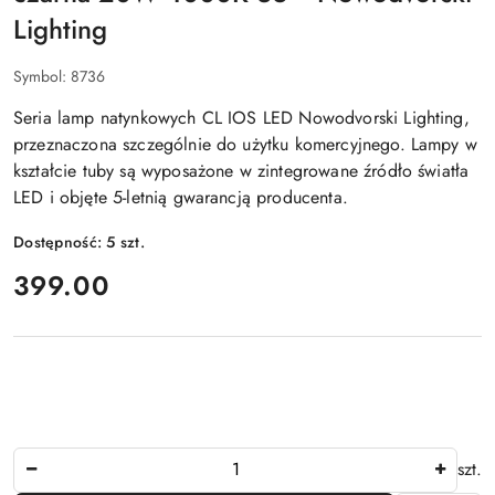
Lighting
Symbol:
8736
Seria lamp natynkowych CL IOS LED Nowodvorski Lighting,
przeznaczona szczególnie do użytku komercyjnego. Lampy w
kształcie tuby są wyposażone w zintegrowane źródło światła
LED i objęte 5-letnią gwarancją producenta.
Dostępność:
5
szt.
cena:
399.00
Ilość
szt.