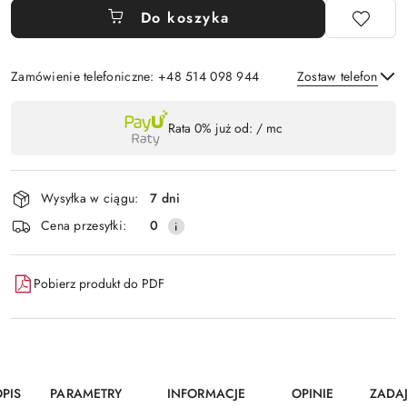
Do koszyka
Zamówienie telefoniczne: +48 514 098 944
Zostaw telefon
Dostępność
Rata 0% już od:
/ mc
,
Wyślij
płatność
i
Wysyłka w ciągu:
7 dni
dostawa
Cena przesyłki:
0
Pobierz produkt do PDF
PIS
PARAMETRY
INFORMACJE
OPINIE
ZADA