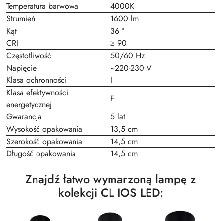
Temperatura barwowa
4000K
Strumień
1600 lm
Kąt
36 °
CRI
≥ 90
Częstotliwość
50/60 Hz
Napięcie
~220-230 V
Klasa ochronności
I
Klasa efektywności
F
energetycznej
Gwarancja
5 lat
Wysokość opakowania
13,5 cm
Szerokość opakowania
14,5 cm
Długość opakowania
14,5 cm
Znajdź łatwo wymarzoną lampę z
kolekcji CL IOS LED: