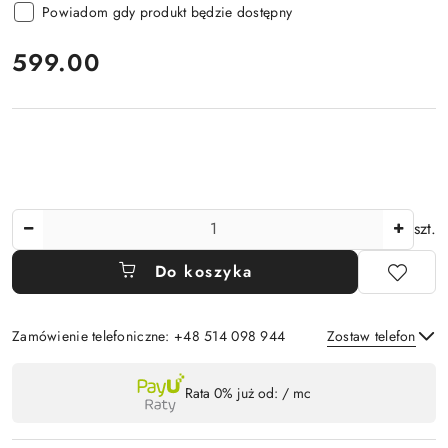
Powiadom gdy produkt będzie dostępny
cena:
599.00
Ilość
szt.
Do koszyka
Zamówienie telefoniczne: +48 514 098 944
Zostaw telefon
Dostępność
Rata 0% już od:
/ mc
,
Wyślij
płatność