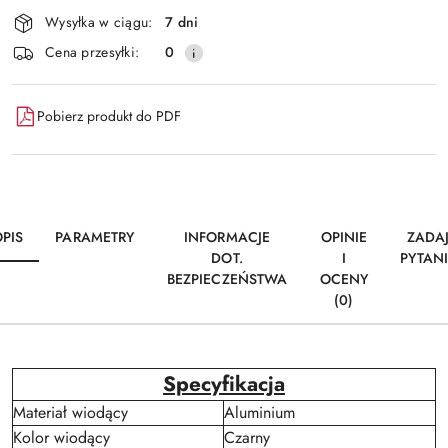
i
Wysyłka w ciągu:
7 dni
dostawa
Cena przesyłki:
0
Pobierz produkt do PDF
PIS
PARAMETRY
INFORMACJE
OPINIE
ZADA
DOT.
I
PYTAN
BEZPIECZEŃSTWA
OCENY
(0)
Specyfikacja
Materiał wiodący
Aluminium
Kolor wiodący
Czarny