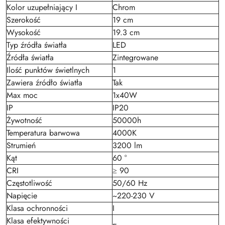
Kolor uzupełniający I
Chrom
Szerokość
19 cm
Wysokość
19.3 cm
Typ źródła światła
LED
Źródła światła
Zintegrowane
Ilość punktów świetlnych
1
Zawiera źródło światła
Tak
Max moc
1x40W
IP
IP20
Żywotność
50000h
Temperatura barwowa
4000K
Strumień
3200 lm
Kąt
60 °
CRI
≥ 90
Częstotliwość
50/60 Hz
Napięcie
~220-230 V
Klasa ochronności
I
Klasa efektywności