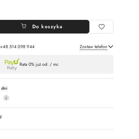
Do koszyka
: +48 514 098 944
Zostaw telefon
Wyślij
Rata 0% już od:
/ mc
 dni
0
DF