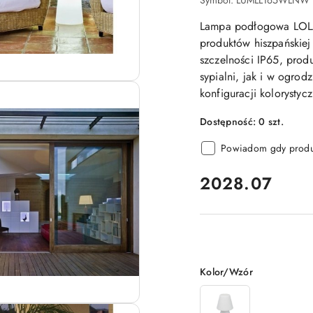
Lampa podłogowa LOLA 
produktów hiszpańskiej
szczelności IP65, prod
sypialni, jak i w ogro
konfiguracji kolorysty
Dostępność:
0
szt.
Powiadom gdy produk
cena:
2028.07
Wariant
Kolor/Wzór