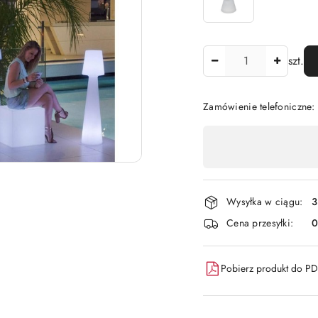
Ilość
szt.
Zamówienie telefoniczne
Dostępność
,
płatność
i
Wysyłka w ciągu:
3
dostawa
Cena przesyłki:
Pobierz produkt do P