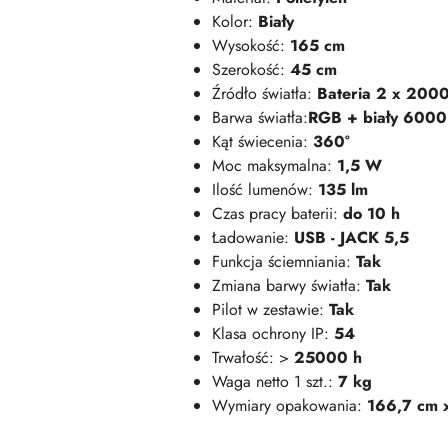
Kolor:
Biały
Wysokość:
165 cm
Szerokość:
45 cm
Źródło światła:
Bateria 2 x 200
Barwa światła:
RGB + biały 600
Kąt świecenia:
360°
Moc maksymalna:
1,5 W
Ilość lumenów:
135 lm
Czas pracy baterii:
do 10 h
Ładowanie:
USB - JACK 5,5
Funkcja ściemniania:
Tak
Zmiana barwy światła:
Tak
Pilot w zestawie:
Tak
Klasa ochrony IP:
54
Trwałość: >
25000 h
Waga netto 1 szt.:
7 kg
Wymiary opakowania:
166,7 cm 