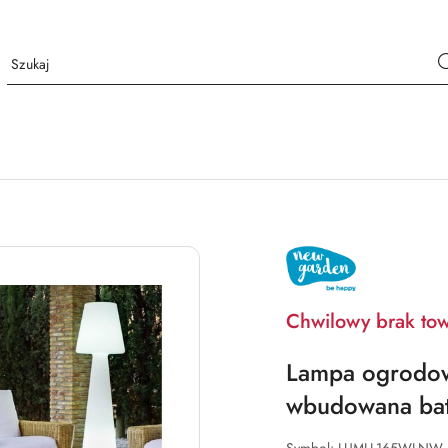
NAZWA
PRODUCENTA:
NEW
GARDEN
Chwilowy brak to
Lampa ogrodow
wbudowana bat
Symbol:
LUMLL165WLNW