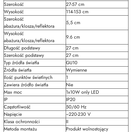
Szerokość
27-57 cm
Wysokość
114-153 cm
Szerokość
5,5 cm
abażura/klosza/reflektora
Wysokość
9.6 cm
abażura/klosza/reflektora
Długość podstawy
27 cm
Szerokość podstawy
27 cm
Typ źródła światła
GU10
Źródła światła
Wymienne
Ilość punktów świetlnych
1
Zawiera źródło światła
Nie
Max moc
1x10W only LED
IP
IP20
Częstotliwość
50/60 Hz
Napięcie
~220-230 V
Klasa ochronności
II
Metoda montażu
Produkt wolnostojący