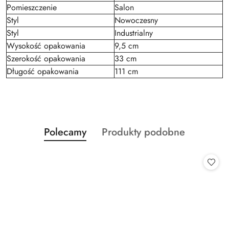
Pomieszczenie
Salon
Styl
Nowoczesny
Styl
Industrialny
Wysokość opakowania
9,5 cm
Szerokość opakowania
33 cm
Długość opakowania
111 cm
Produkty
Produkty
Polecamy
Produkty podobne
Pomiń karuzelę produktów
o
o
statusie:
statusie: