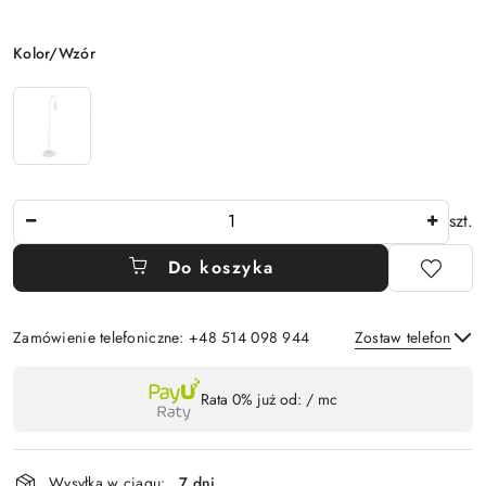
Wariant
Kolor/Wzór
Ilość
szt.
Do koszyka
Zamówienie telefoniczne: +48 514 098 944
Zostaw telefon
Dostępność
Rata 0% już od:
/ mc
,
Wyślij
płatność
i
Wysyłka w ciągu:
7 dni