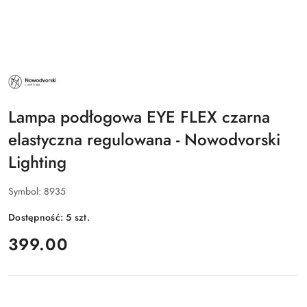
NAZWA
PRODUCENTA:
NOWODVORSKI
LIGHTING
Lampa podłogowa EYE FLEX czarna
elastyczna regulowana - Nowodvorski
Lighting
Symbol:
8935
Dostępność:
5
szt.
cena:
399.00