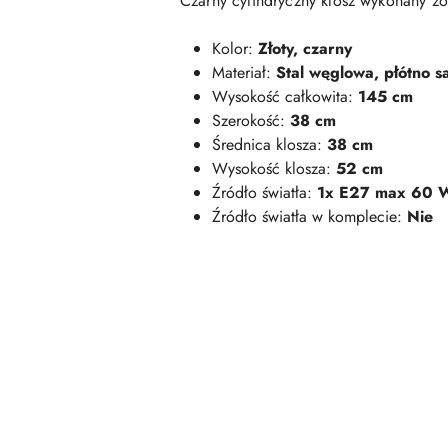
Czarny cylindryczny klosz wykonany z
Kolor:
Złoty, czarny
Materiał:
Stal węglowa, płótno 
Wysokość całkowita:
145 cm
Szerokość:
38 cm
Średnica klosza:
38 cm
Wysokość klosza:
52 cm
Źródło światła:
1x E27 max 60 
Źródło światła w komplecie:
Nie
Pomiń karuzelę produktów