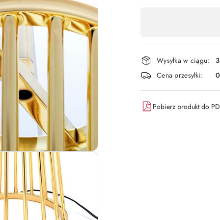
Dostępność
,
płatność
i
Wysyłka w ciągu:
3
dostawa
Cena przesyłki:
Pobierz produkt do P