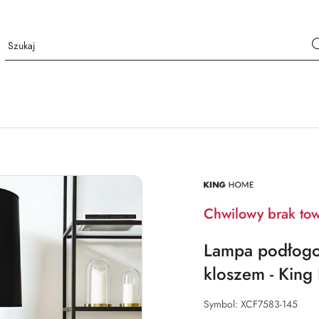
NAZWA
PRODUCENTA:
KING
HOME
Chwilowy brak to
Lampa podłogo
kloszem - Kin
Symbol:
XCF7583-145