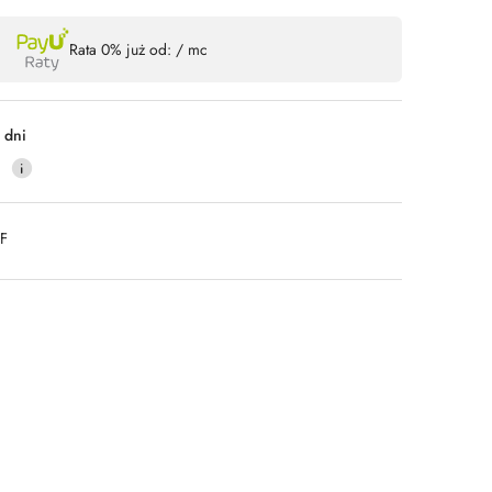
Wyślij
Rata 0% już od:
/ mc
 dni
0
DF