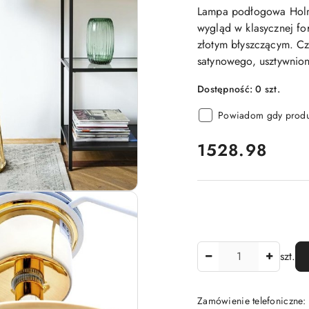
Lampa podłogowa Holme
wygląd w klasycznej fo
złotym błyszczącym. Cz
satynowego, usztywnio
Dostępność:
0
szt.
Powiadom gdy produk
cena:
1528.98
Ilość
szt.
Zamówienie telefoniczne