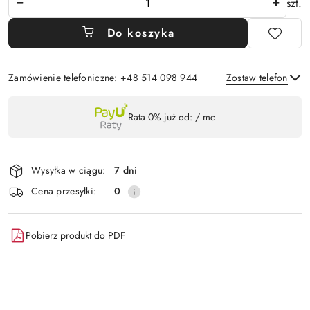
szt.
Do koszyka
Zamówienie telefoniczne: +48 514 098 944
Zostaw telefon
Dostępność
Rata 0% już od:
/ mc
,
Wyślij
płatność
i
Wysyłka w ciągu:
7 dni
dostawa
Cena przesyłki:
0
Pobierz produkt do PDF