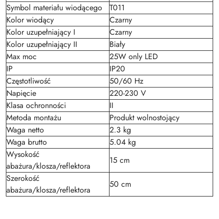
Symbol materiału wiodącego
T011
Kolor wiodący
Czarny
Kolor uzupełniający I
Czarny
Kolor uzupełniający II
Biały
Max moc
25W only LED
IP
IP20
Częstotliwość
50/60 Hz
Napięcie
220-230 V
Klasa ochronności
II
Metoda montażu
Produkt wolnostojący
Waga netto
2.3 kg
Waga brutto
5.04 kg
Wysokość
15 cm
abażura/klosza/reflektora
Szerokość
50 cm
abażura/klosza/reflektora