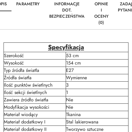
PIS
PARAMETRY
INFORMACJE
OPINIE
ZADA
DOT.
I
PYTAN
BEZPIECZEŃSTWA
OCENY
(0)
Specyfikacja
Szerokość
53 cm
Wysokość
154 cm
Typ źródła światła
E27
Źródła światła
Wymienne
Ilość punktów świetlnych
3
Ilość sekcji świetlnych
1
Zawiera źródło światła
Nie
Modyfikacja wysokości
Nie
Materiał wiodący
Tkanina
Materiał dodatkowy I
Stal lakierowana
Materiał dodatkowy II
Tworzywo sztuczne