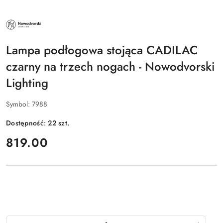
NAZWA
PRODUCENTA:
NOWODVORSKI
LIGHTING
Lampa podłogowa stojąca CADILAC
czarny na trzech nogach - Nowodvorski
Lighting
Symbol:
7988
Dostępność:
22
szt.
cena:
819.00
Ilość