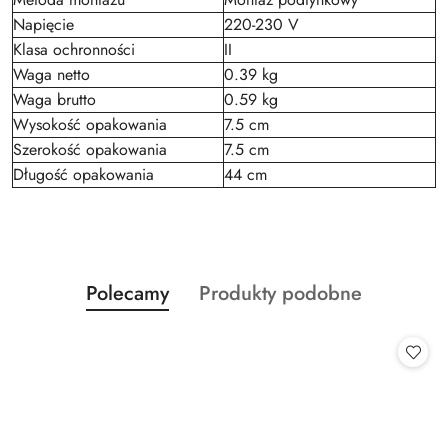
Napięcie
220-230 V
Klasa ochronności
II
Waga netto
0.39 kg
Waga brutto
0.59 kg
Wysokość opakowania
7.5 cm
Szerokość opakowania
7.5 cm
Długość opakowania
44 cm
Produkty
Produkty
Polecamy
Produkty podobne
Pomiń karuzelę produktów
o
o
statusie:
statusie: