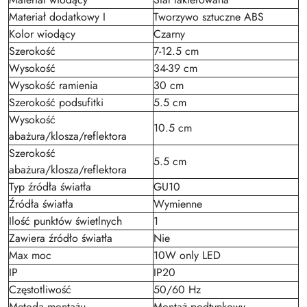
Materiał dodatkowy I
Tworzywo sztuczne ABS
Kolor wiodący
Czarny
Szerokość
7-12.5 cm
Wysokość
34-39 cm
Wysokość ramienia
30 cm
Szerokość podsufitki
5.5 cm
Wysokość
10.5 cm
abażura/klosza/reflektora
Szerokość
5.5 cm
abażura/klosza/reflektora
Typ źródła światła
GU10
Źródła światła
Wymienne
Ilość punktów świetlnych
1
Zawiera źródło światła
Nie
Max moc
10W only LED
IP
IP20
Częstotliwość
50/60 Hz
Metoda montażu
Montaż podtynkowy