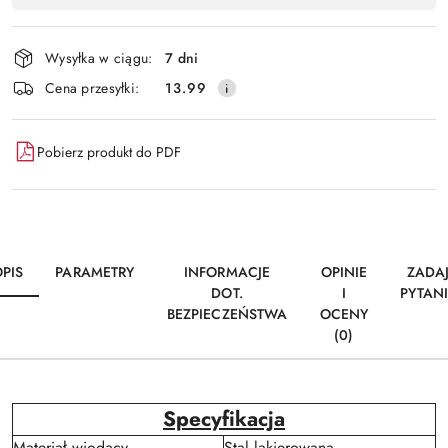
Wyślij
płatność
i
Wysyłka w ciągu:
7 dni
dostawa
Cena przesyłki:
13.99
Pobierz produkt do PDF
PIS
PARAMETRY
INFORMACJE
OPINIE
ZADA
DOT.
I
PYTAN
BEZPIECZEŃSTWA
OCENY
(0)
Specyfikacja
Materiał wiodący
Stal lakierowana