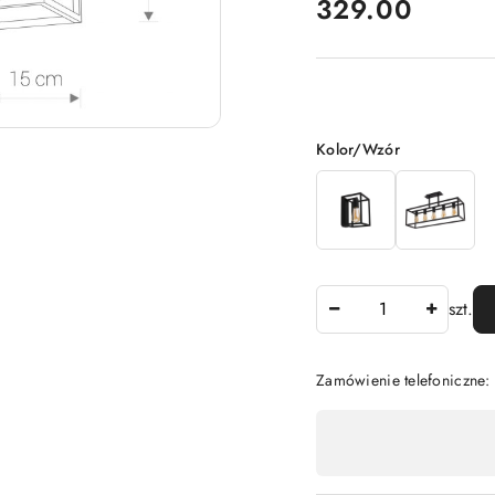
cena:
329.00
Wariant
Kolor/Wzór
Ilość
szt.
Zamówienie telefoniczne
Dostępność
,