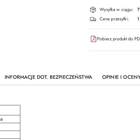
płatność
i
Wysyłka w ciągu:
7
dostawa
Cena przesyłki:
1
Pobierz produkt do P
INFORMACJE DOT. BEZPIECZEŃSTWA
OPINIE I OCENY
na