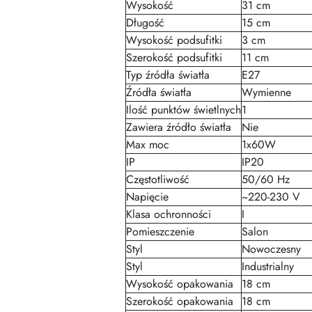
Wysokość
31 cm
Długość
15 cm
Wysokość podsufitki
3 cm
Szerokość podsufitki
11 cm
Typ źródła światła
E27
Źródła światła
Wymienne
Ilość punktów świetlnych
1
Zawiera źródło światła
Nie
Max moc
1x60W
IP
IP20
Częstotliwość
50/60 Hz
Napięcie
~220-230 V
Klasa ochronności
I
Pomieszczenie
Salon
Styl
Nowoczesny
Styl
Industrialny
Wysokość opakowania
18 cm
Szerokość opakowania
18 cm