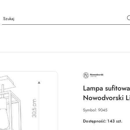
NAZWA
PRODUCENTA:
NOWODVORSKI
LIGHTING
Lampa sufitowa
Nowodvorski L
Symbol:
9045
Dostępność:
143
szt.