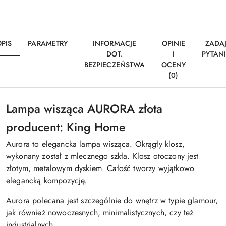
PIS
PARAMETRY
INFORMACJE
OPINIE
ZADA
DOT.
I
PYTAN
BEZPIECZEŃSTWA
OCENY
(0)
Lampa wisząca AURORA złota
producent: King Home
Aurora to elegancka lampa wisząca. Okrągły klosz,
wykonany został z mlecznego szkła. Klosz otoczony jest
złotym, metalowym dyskiem. Całość tworzy wyjątkowo
elegancką kompozycję.
Aurora polecana jest szczególnie do wnętrz w typie glamour,
jak również nowoczesnych, minimalistycznych, czy też
industrialnych.