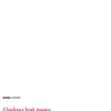
NAZWA
PRODUCENTA:
KING
HOME
Chwilowy brak towaru