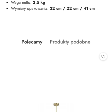
Waga netto:
2,5 kg
Wymiary opakowania:
32 cm / 22 cm / 41 cm
Produkty
Produkty
Polecamy
Produkty podobne
Pomiń karuzelę produktów
o
o
statusie:
statusie: