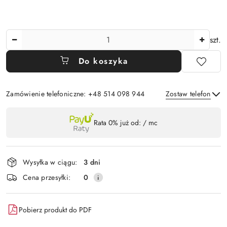
Ilość
szt.
Do koszyka
Zamówienie telefoniczne: +48 514 098 944
Zostaw telefon
Dostępność
Rata 0% już od:
/ mc
,
Wyślij
płatność
i
Wysyłka w ciągu:
3 dni
dostawa
Cena przesyłki:
0
Pobierz produkt do PDF