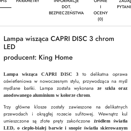
PIS
PARAMETRY
INFORMACJE
OPINIE
ZADA
DOT.
I
PYTAN
BEZPIECZEŃSTWA
OCENY
(0)
Lampa wisząca CAPRI DISC 3 chrom
LED
producent: King Home
to delikatna oprawa
Lampa wisząca CAPRI DISC 3
oświetleniowa w nowoczesnym stylu, przywodząca na myśl
mydlane bańki. Lampa została wykonana
ze szkła oraz
.
anodowanego aluminium w kolorze chrom
Trzy główne klosze zostały zawieszone na delikatnych
przewodach i okrągłej rozecie sufitowej. Wewnątrz kul
umieszczone są złote pręty zakończone
źródłem światła
LED, o ciepło-białej barwie i snopie światła skierowanym