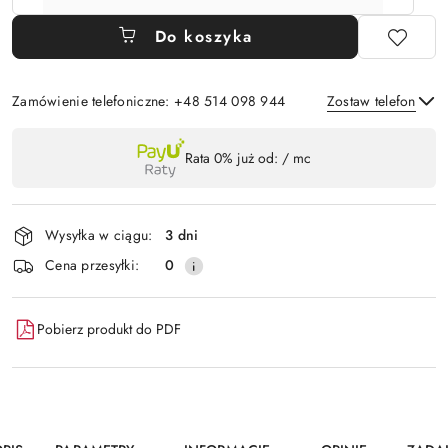
Do koszyka
Zamówienie telefoniczne: +48 514 098 944
Zostaw telefon
Dostępność
Rata 0% już od:
/ mc
,
Wyślij
płatność
i
Wysyłka w ciągu:
3 dni
dostawa
Cena przesyłki:
0
Pobierz produkt do PDF