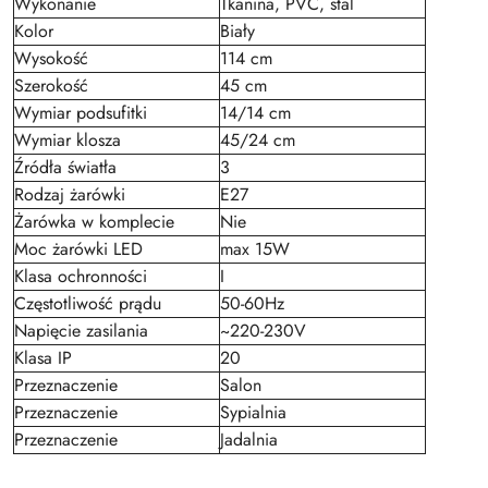
Wykonanie
Tkanina, PVC, stal
Kolor
Biały
Wysokość
114 cm
Szerokość
45 cm
Wymiar podsufitki
14/14 cm
Wymiar klosza
45/24 cm
Źródła światła
3
Rodzaj żarówki
E27
Żarówka w komplecie
Nie
Moc żarówki LED
max 15W
Klasa ochronności
I
Częstotliwość prądu
50-60Hz
Napięcie zasilania
~220-230V
Klasa IP
20
Przeznaczenie
Salon
Przeznaczenie
Sypialnia
Przeznaczenie
Jadalnia