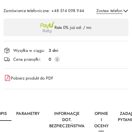
Zamówienie telefoniczne: +48 514 098 944
Zostaw telefon
Dostępność
Rata 0% już od:
/ mc
,
Wyślij
płatność
i
Wysyłka w ciągu:
3 dni
dostawa
Cena przesyłki:
0
Pobierz produkt do PDF
PIS
PARAMETRY
INFORMACJE
OPINIE
ZADA
DOT.
I
PYTAN
BEZPIECZEŃSTWA
OCENY