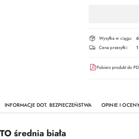
Dostępność
,
płatność
i
Wysyłka w ciągu:
6
dostawa
Cena przesyłki:
1
Pobierz produkt do P
INFORMACJE DOT. BEZPIECZEŃSTWA
OPINIE I OCENY
TO średnia biała