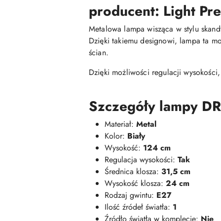
producent: Light Pre
Metalowa lampa wisząca w stylu skandy
Dzięki takiemu designowi, lampa ta mo
ścian.
Dzięki możliwości regulacji wysokości
Szczegóły lampy DRI
Materiał:
Metal
Kolor:
Biały
Wysokość:
124 cm
Regulacja wysokości:
Tak
Średnica klosza:
31,5 cm
Wysokość klosza:
24 cm
Rodzaj gwintu:
E27
Ilość źródeł światła:
1
Źródło światła w komplecie:
Nie