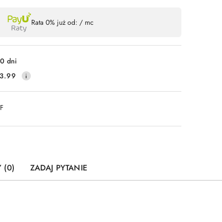
Wyślij
Rata 0% już od:
/ mc
0 dni
3.99
DF
 (0)
ZADAJ PYTANIE