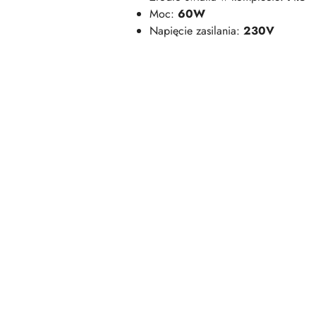
Moc:
60W
Napięcie zasilania:
230V
Pomiń karuzelę produktów