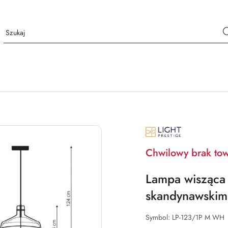
NAZWA
PRODUCENTA:
LIGHT
PRESTIGE
Chwilowy brak to
Lampa wisząca 
skandynawskim 
Symbol:
LP-123/1P M WH