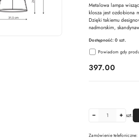
Metalowa lampa wisząca
klosza jest ozdobiona 
Dzięki takiemu designo
nadmorskim, skandynaw
Dostępność:
0
szt.
Powiadom gdy produk
cena:
397.00
Ilość
szt.
Zamówienie telefoniczne