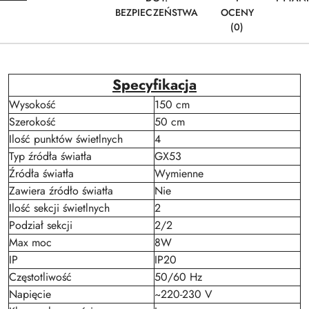
BEZPIECZEŃSTWA
OCENY
(0)
Specyfikacja
Wysokość
150 cm
Szerokość
50 cm
Ilość punktów świetlnych
4
Typ źródła światła
GX53
Źródła światła
Wymienne
Zawiera źródło światła
Nie
Ilość sekcji świetlnych
2
Podział sekcji
2/2
Max moc
8W
IP
IP20
Częstotliwość
50/60 Hz
Napięcie
~220-230 V