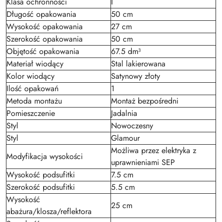
Klasa ochronności
I
Długość opakowania
50 cm
Wysokość opakowania
27 cm
Szerokość opakowania
50 cm
Objętość opakowania
67.5 dm³
Materiał wiodący
Stal lakierowana
Kolor wiodący
Satynowy złoty
Ilość opakowań
1
Metoda montażu
Montaż bezpośredni
Pomieszczenie
Jadalnia
Styl
Nowoczesny
Styl
Glamour
Możliwa przez elektryka z
Modyfikacja wysokości
uprawnieniami SEP
Wysokość podsufitki
7.5 cm
Szerokość podsufitki
5.5 cm
Wysokość
25 cm
abażura/klosza/reflektora