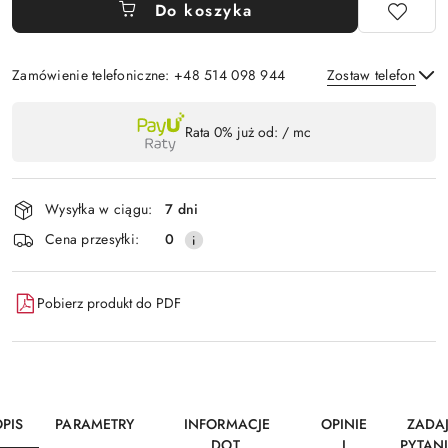
Do koszyka
Zamówienie telefoniczne: +48 514 098 944
Zostaw telefon
Dostępność
Rata 0% już od:
/ mc
,
Wyślij
płatność
i
Wysyłka w ciągu:
7 dni
dostawa
Cena przesyłki:
0
Pobierz produkt do PDF
PIS
PARAMETRY
INFORMACJE
OPINIE
ZADA
DOT.
I
PYTAN