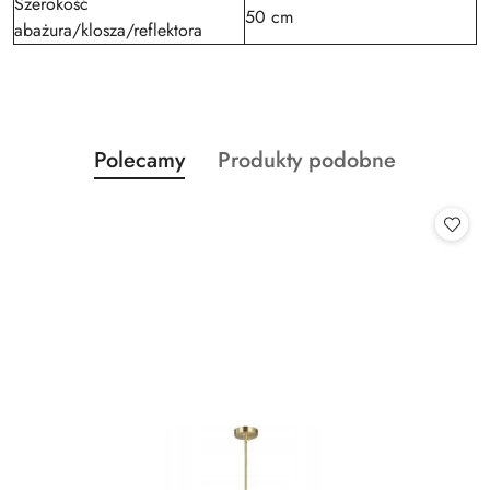
Szerokość
50 cm
abażura/klosza/reflektora
Produkty
Produkty
Polecamy
Produkty podobne
Pomiń karuzelę produktów
o
o
statusie:
statusie: