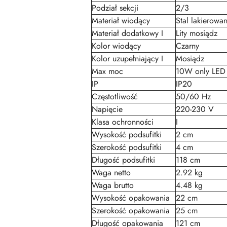
Podział sekcji
2/3
Materiał wiodący
Stal lakierowa
Materiał dodatkowy I
Lity mosiądz
Kolor wiodący
Czarny
Kolor uzupełniający I
Mosiądz
Max moc
10W only LED
IP
IP20
Częstotliwość
50/60 Hz
Napięcie
220-230 V
Klasa ochronności
I
Wysokość podsufitki
2 cm
Szerokość podsufitki
4 cm
Długość podsufitki
118 cm
Waga netto
2.92 kg
Waga brutto
4.48 kg
Wysokość opakowania
22 cm
Szerokość opakowania
25 cm
Długość opakowania
121 cm