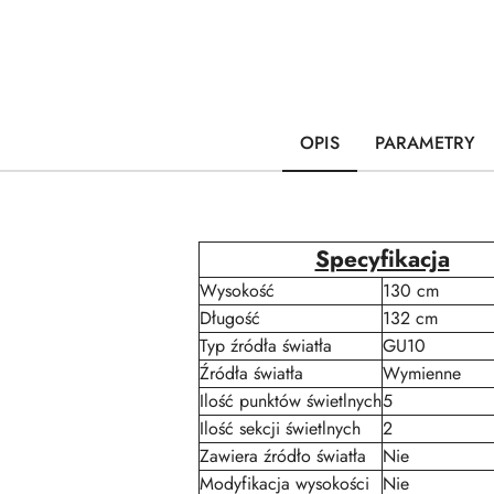
OPIS
PARAMETRY
Specyfikacja
Wysokość
130 cm
Długość
132 cm
Typ źródła światła
GU10
Źródła światła
Wymienne
Ilość punktów świetlnych
5
Ilość sekcji świetlnych
2
Zawiera źródło światła
Nie
Modyfikacja wysokości
Nie