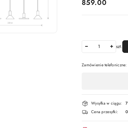
cena:
859.00
Ilość
szt.
Zamówienie telefoniczne
Dostępność
,
płatność
i
Wysyłka w ciągu:
7
dostawa
Cena przesyłki: