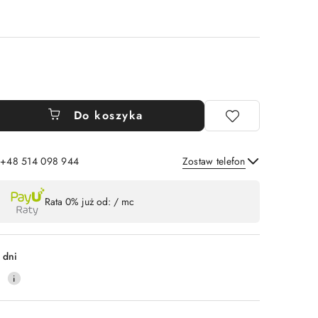
Do koszyka
: +48 514 098 944
Zostaw telefon
Wyślij
Rata 0% już od:
/ mc
 dni
0