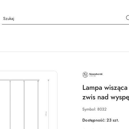
NAZWA
PRODUCENTA:
NOWODVORSKI
LIGHTING
Lampa wisząc
zwis nad wyspę
Symbol:
8032
Dostępność:
23
szt.