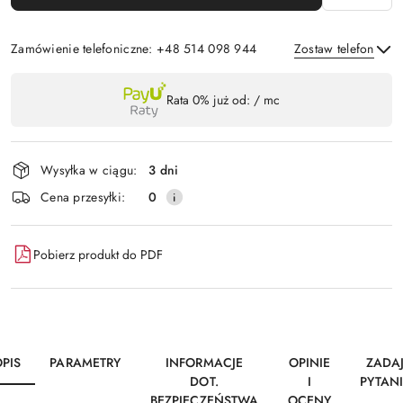
Zamówienie telefoniczne: +48 514 098 944
Zostaw telefon
Dostępność
Rata 0% już od:
/ mc
,
Wyślij
płatność
i
Wysyłka w ciągu:
3 dni
dostawa
Cena przesyłki:
0
Pobierz produkt do PDF
PIS
PARAMETRY
INFORMACJE
OPINIE
ZADA
DOT.
I
PYTAN
BEZPIECZEŃSTWA
OCENY