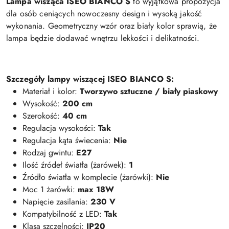
Lampa wisząca ISEO BIANCO S
to wyjątkowa propozycja
dla osób ceniących nowoczesny design i wysoką jakość
wykonania. Geometryczny wzór oraz biały kolor sprawią, że
lampa będzie dodawać wnętrzu lekkości i delikatności.
Szczegóły lampy wiszącej ISEO BIANCO S:
Materiał i kolor:
Tworzywo sztuczne / biały piaskowy
Wysokość:
200 cm
Szerokość:
40 cm
Regulacja wysokości:
Tak
Regulacja kąta świecenia:
Nie
Rodzaj gwintu:
E27
Ilość źródeł światła (żarówek):
1
Źródło światła w komplecie (żarówki):
Nie
Moc 1 żarówki:
max 18W
Napięcie zasilania:
230 V
Kompatybilność z LED:
Tak
Klasa szczelności:
IP20