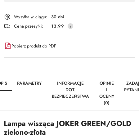
Wyślij
płatność
i
Wysyłka w ciągu:
30 dni
dostawa
Cena przesyłki:
13.99
Pobierz produkt do PDF
PIS
PARAMETRY
INFORMACJE
OPINIE
ZADA
DOT.
I
PYTAN
BEZPIECZEŃSTWA
OCENY
(0)
Lampa wisząca JOKER GREEN/GOLD
zielono-złota