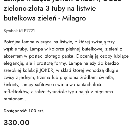
zielono-złota 3 tuby na listwie
butelkowa zieleń - Milagro
Symbol:
MLP7721
Potrójna lampa wisząca na listwie, z której zwisają trzy
wąskie tuby. Lampa w kolorze pięknej butelkowej zieleni z
akcentem w postaci złotego paska. Docenią ją osoby lubiące
elegancję, ale i prostotę formy. Lampa należy do bardzo
szerokiej kolekcji JOKER, w skład której wchodzą długie
zwisy z jednym, trzema lub pięcioma źródłami światła,
kinkiety, lampy sufitowe o wielu wariantach ilości
reflektorków, a także żyrandole typu pająk z pięcioma
ramionami.
Dostępność:
100
szt.
cena:
330.00