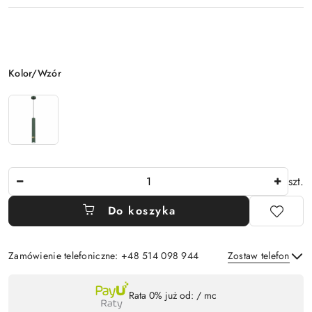
Wariant
Kolor/Wzór
Ilość
szt.
Do koszyka
Zamówienie telefoniczne: +48 514 098 944
Zostaw telefon
Dostępność
Rata 0% już od:
/ mc
,