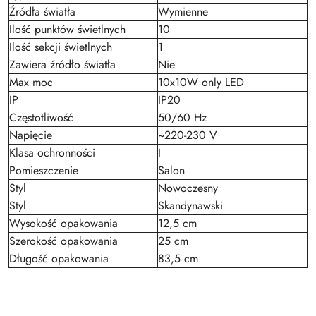
Źródła światła
Wymienne
Ilość punktów świetlnych
10
Ilość sekcji świetlnych
1
Zawiera źródło światła
Nie
Max moc
10x10W only LED
IP
IP20
Częstotliwość
50/60 Hz
Napięcie
~220-230 V
Klasa ochronności
I
Pomieszczenie
Salon
Styl
Nowoczesny
Styl
Skandynawski
Wysokość opakowania
12,5 cm
Szerokość opakowania
25 cm
Długość opakowania
83,5 cm