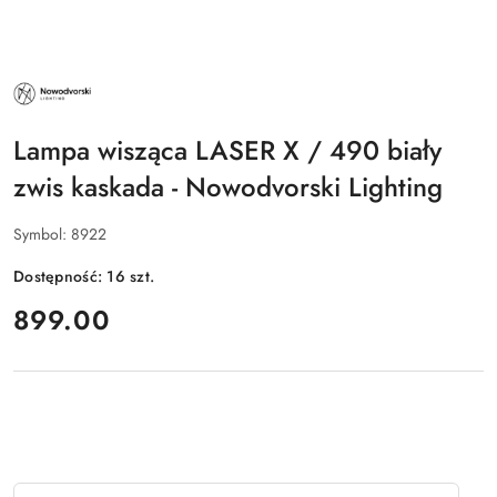
NAZWA
PRODUCENTA:
NOWODVORSKI
LIGHTING
Lampa wisząca LASER X / 490 biały
zwis kaskada - Nowodvorski Lighting
Symbol:
8922
Dostępność:
16
szt.
cena:
899.00
Ilość