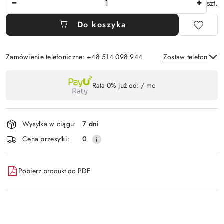
szt.
Do koszyka
Zamówienie telefoniczne: +48 514 098 944
Zostaw telefon
Dostępność
Rata 0% już od:
/ mc
,
Wyślij
płatność
i
Wysyłka w ciągu:
7 dni
dostawa
Cena przesyłki:
0
Pobierz produkt do PDF