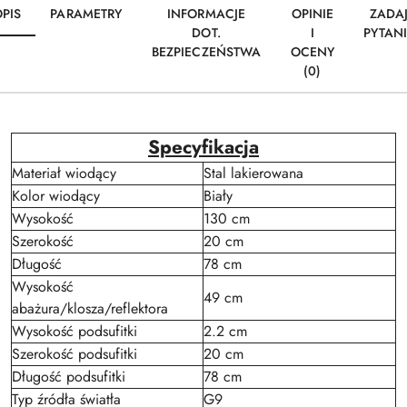
PIS
PARAMETRY
INFORMACJE
OPINIE
ZADA
DOT.
I
PYTAN
BEZPIECZEŃSTWA
OCENY
(0)
Specyfikacja
Materiał wiodący
Stal lakierowana
Kolor wiodący
Biały
Wysokość
130 cm
Szerokość
20 cm
Długość
78 cm
Wysokość
49 cm
abażura/klosza/reflektora
Wysokość podsufitki
2.2 cm
Szerokość podsufitki
20 cm
Długość podsufitki
78 cm
Typ źródła światła
G9