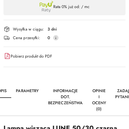
Dostępność
Rata 0% już od:
/ mc
,
Wyślij
płatność
i
Wysyłka w ciągu:
3 dni
dostawa
Cena przesyłki:
0
Pobierz produkt do PDF
PIS
PARAMETRY
INFORMACJE
OPINIE
ZADA
DOT.
I
PYTAN
BEZPIECZEŃSTWA
OCENY
(0)
Lampa wisząca LUNE 50/30 czarna