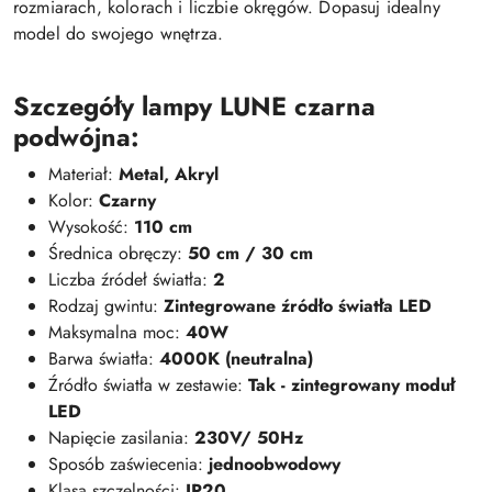
rozmiarach, kolorach i liczbie okręgów. Dopasuj idealny
model do swojego wnętrza.
Szczegóły lampy LUNE czarna
podwójna:
Materiał:
Metal, Akryl
Kolor:
Czarny
Wysokość:
110 cm
Średnica obręczy:
50 cm /
30 cm
Liczba źródeł światła:
2
Rodzaj gwintu:
Zintegrowane źródło światła LED
Maksymalna moc:
40W
Barwa światła:
4000K (neutralna)
Źródło światła w zestawie:
Tak - zintegrowany moduł
LED
Napięcie zasilania:
230V/ 50Hz
Sposób zaświecenia:
jednoobwodowy
Klasa szczelności:
IP20