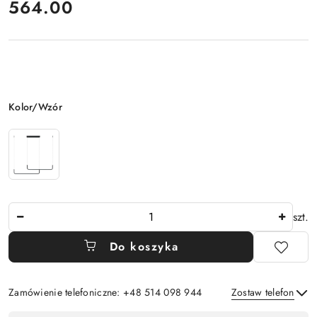
cena:
564.00
Wariant
Kolor/Wzór
Ilość
szt.
Do koszyka
Zamówienie telefoniczne: +48 514 098 944
Zostaw telefon