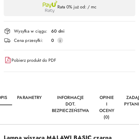
Dostępność
Rata 0% już od:
/ mc
,
Wyślij
płatność
i
Wysyłka w ciągu:
60 dni
dostawa
Cena przesyłki:
0
Pobierz produkt do PDF
PIS
PARAMETRY
INFORMACJE
OPINIE
ZADA
DOT.
I
PYTAN
BEZPIECZEŃSTWA
OCENY
(0)
Lampa wisząca MALAWI BASIC czarna