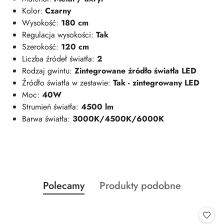
Kolor:
Czarny
Wysokość:
180 cm
Regulacja wysokości:
Tak
Szerokość:
120 cm
Liczba źródeł światła:
2
Rodzaj gwintu:
Zintegrowane źródło światła
LED
Źródło światła w zestawie:
Tak - zintegrowany LED
Moc:
40W
Strumień światła:
4500 lm
Barwa światła:
3000K/4500K/6000K
Produkty
Produkty
Polecamy
Produkty podobne
Pomiń karuzelę produktów
o
o
statusie:
statusie: