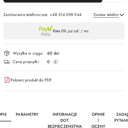
Zamówienie telefoniczne: +48 514 098 944
Zostaw telefon
Dostępność
Rata 0% już od:
/ mc
,
Wyślij
płatność
i
Wysyłka w ciągu:
60 dni
dostawa
Cena przesyłki:
0
Pobierz produkt do PDF
PIS
PARAMETRY
INFORMACJE
OPINIE
ZADA
DOT.
I
PYTAN
BEZPIECZEŃSTWA
OCENY