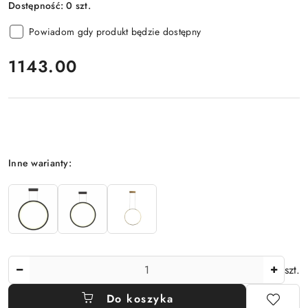
Dostępność:
0
szt.
Powiadom gdy produkt będzie dostępny
cena:
1143.00
Wariant
Inne warianty:
Ilość
szt.
Do koszyka