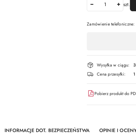
Ilość
szt.
Zamówienie telefoniczne
Dostępność
,
płatność
i
Wysyłka w ciągu:
3
dostawa
Cena przesyłki:
1
Pobierz produkt do P
INFORMACJE DOT. BEZPIECZEŃSTWA
OPINIE I OCENY