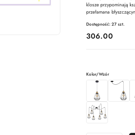
klosze przypominają ks
przełamana błyszczącym
Dostępność:
27
szt.
cena:
306.00
Wariant
Kolor/Wzór