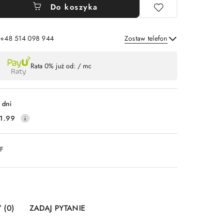
Do koszyka
: +48 514 098 944
Zostaw telefon
Wyślij
Rata 0% już od:
/ mc
 dni
1.99
DF
 (0)
ZADAJ PYTANIE