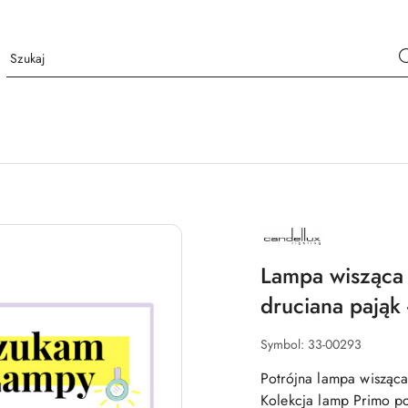
NAZWA
PRODUCENTA:
CANDELLUX
LIGHTING
Lampa wisząca 
druciana pająk 
Symbol:
33-00293
Potrójna lampa wisząca
Kolekcja lamp Primo po