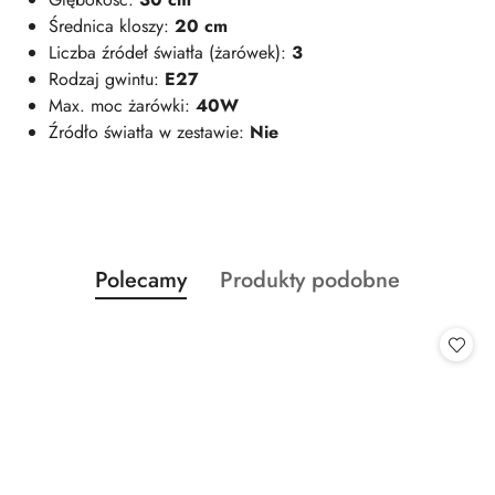
Średnica kloszy:
20 cm
Liczba źródeł światła (żarówek):
3
Rodzaj gwintu:
E27
Max. moc żarówki:
40W
Źródło światła w zestawie:
Nie
Produkty
Produkty
Polecamy
Produkty podobne
Pomiń karuzelę produktów
o
o
statusie:
statusie: