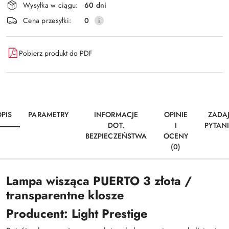
Wysyłka w ciągu:
60 dni
dostawa
Cena przesyłki:
0
Pobierz produkt do PDF
PIS
PARAMETRY
INFORMACJE
OPINIE
ZADA
DOT.
I
PYTAN
BEZPIECZEŃSTWA
OCENY
(0)
Lampa wisząca PUERTO 3 złota /
transparentne klosze
Producent: Light Prestige