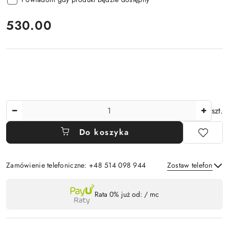
cena:
530.00
Ilość
szt.
Do koszyka
Zamówienie telefoniczne: +48 514 098 944
Zostaw telefon
Dostępność
Rata 0% już od:
/ mc
,
Wyślij
płatność
i