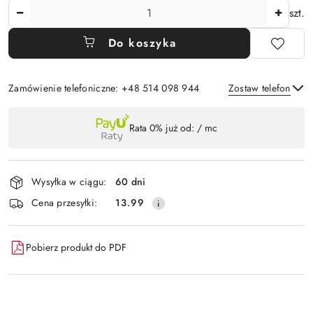
Ilość
szt.
Do koszyka
Zamówienie telefoniczne: +48 514 098 944
Zostaw telefon
Dostępność
Rata 0% już od:
/ mc
,
Wyślij
płatność
i
Wysyłka w ciągu:
60 dni
dostawa
Cena przesyłki:
13.99
Pobierz produkt do PDF