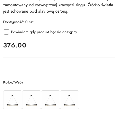
zamontowany od wewnętrznej krawędzi ringu. Źródło światła
jest schowane pod akrylową osłoną.
Dostępność:
0
szt.
Powiadom gdy produkt będzie dostępny
cena:
376.00
Wariant
Kolor/Wzór