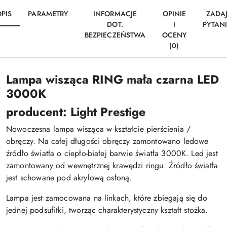
PIS
PARAMETRY
INFORMACJE
OPINIE
ZADA
DOT.
I
PYTAN
BEZPIECZEŃSTWA
OCENY
(0)
Lampa wisząca RING mała czarna LED
3000K
producent: Light Prestige
Nowoczesna lampa wisząca w kształcie pierścienia /
obręczy. Na całej długości obręczy zamontowano ledowe
źródło światła o ciepło-białej barwie światła 3000K. Led jest
zamontowany od wewnętrznej krawędzi ringu. Źródło światła
jest schowane pod akrylową osłoną.
Lampa jest zamocowana na linkach, które zbiegają się do
jednej podsufitki, tworząc charakterystyczny kształt stożka.