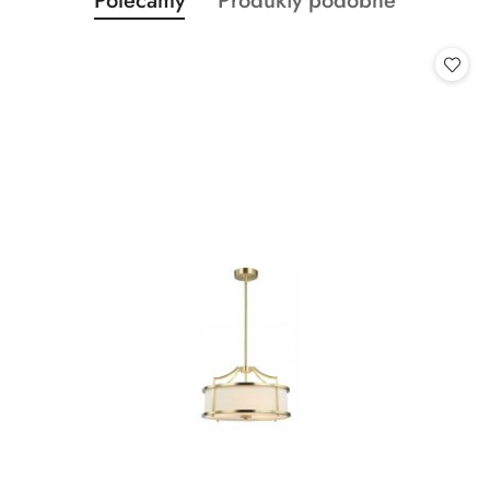
Polecamy
Produkty podobne
Pomiń karuzelę produktów
o
o
statusie:
statusie: