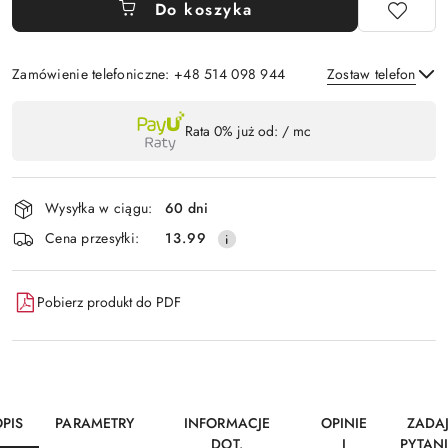
Do koszyka
Zamówienie telefoniczne: +48 514 098 944
Zostaw telefon
Dostępność
Rata 0% już od:
/ mc
,
Wyślij
płatność
i
Wysyłka w ciągu:
60 dni
dostawa
Cena przesyłki:
13.99
Pobierz produkt do PDF
PIS
PARAMETRY
INFORMACJE
OPINIE
ZADA
DOT.
I
PYTAN