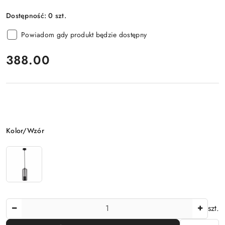
Dostępność:
0
szt.
Powiadom gdy produkt będzie dostępny
cena:
388.00
Wariant
Kolor/Wzór
Ilość
szt.