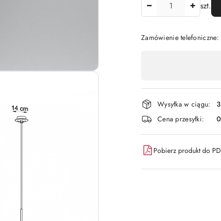
Ilość
szt.
Zamówienie telefoniczne
Dostępność
,
płatność
i
Wysyłka w ciągu:
3
dostawa
Cena przesyłki:
Pobierz produkt do P