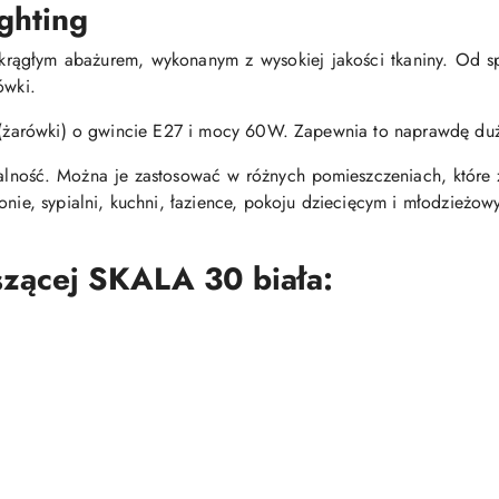
ghting
rągłym abażurem, wykonanym z wysokiej jakości tkaniny. Od s
ówki.
a (żarówki) o gwincie E27 i mocy 60W. Zapewnia to naprawdę duż
rsalność. Można je zastosować w różnych pomieszczeniach, któr
onie, sypialni, kuchni, łazience, pokoju dziecięcym i młodzieżow
szącej SKALA 30 biała: