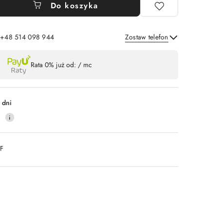
Do koszyka
: +48 514 098 944
Zostaw telefon
Wyślij
Rata 0% już od:
/ mc
 dni
0
DF