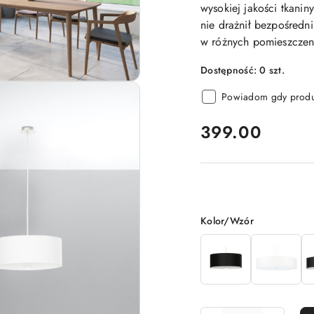
wysokiej jakości tkani
nie drażnił bezpośredni
w różnych pomieszczen
Dostępność:
0
szt.
Powiadom gdy produk
cena:
399.00
Wariant
Kolor/Wzór