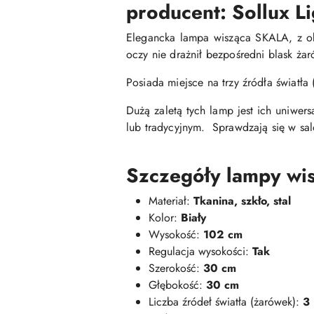
producent: Sollux Li
Elegancka lampa wisząca SKALA, z ok
oczy nie drażnił bezpośredni blask żar
Posiada miejsce na trzy źródła światł
Dużą zaletą tych lamp jest ich uniwe
lub tradycyjnym. Sprawdzają się w sal
Szczegóły lampy wi
Materiał:
Tkanina, szkło, stal
Kolor:
Biały
Wysokość:
102 cm
Regulacja wysokości:
Tak
Szerokość:
30 cm
Głębokość:
30 cm
Liczba źródeł światła (żarówek):
3