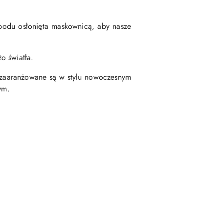
podu osłonięta maskownicą, aby nasze
o światła.
e zaaranżowane są w stylu nowoczesnym
ym.