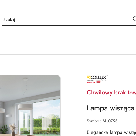
NAZWA
PRODUCENTA:
SOLLUX
LIGHTING
Chwilowy brak to
Lampa wisząca 
Symbol:
SL.0755
Elegancka lampa wisz