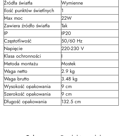
Źródła światła
Wymienne
Ilość punktów świetlnych
1
Max moc
22W
Zawiera źródło światła
Tak
IP
IP20
Częstotliwość
50/60 Hz
Napięcie
220-230 V
Klasa ochronności
I
Metoda montażu
Mostek
Waga netto
2.9 kg
Waga brutto
3.48 kg
Wysokość opakowania
9 cm
Szerokość opakowania
9 cm
Długość opakowania
132.5 cm