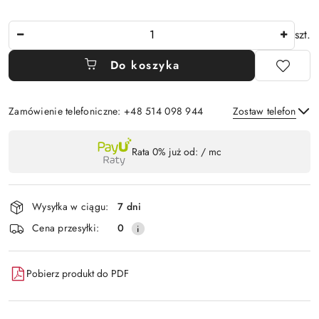
Ilość
szt.
Do koszyka
Zamówienie telefoniczne: +48 514 098 944
Zostaw telefon
Dostępność
Rata 0% już od:
/ mc
,
Wyślij
płatność
i
Wysyłka w ciągu:
7 dni
dostawa
Cena przesyłki:
0
Pobierz produkt do PDF