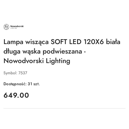
NAZWA
PRODUCENTA:
NOWODVORSKI
LIGHTING
Lampa wisząca SOFT LED 120X6 biała
długa wąska podwieszana -
Nowodvorski Lighting
Symbol:
7537
Dostępność:
31
szt.
cena:
649.00