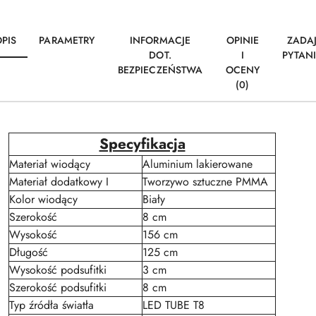
PIS
PARAMETRY
INFORMACJE
OPINIE
ZADA
DOT.
I
PYTAN
BEZPIECZEŃSTWA
OCENY
(0)
Specyfikacja
Materiał wiodący
Aluminium lakierowane
Materiał dodatkowy I
Tworzywo sztuczne PMMA
Kolor wiodący
Biały
Szerokość
8 cm
Wysokość
156 cm
Długość
125 cm
Wysokość podsufitki
3 cm
Szerokość podsufitki
8 cm
Typ źródła światła
LED TUBE T8