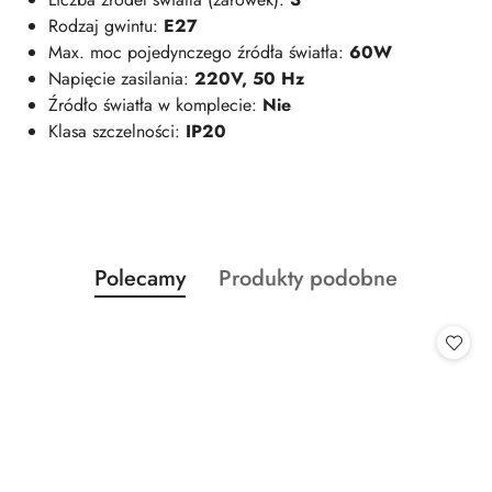
Rodzaj gwintu:
E27
Max. moc pojedynczego źródła światła:
60W
Napięcie zasilania:
220V, 50 Hz
Źródło światła w komplecie:
Nie
Klasa szczelności:
IP20
Produkty
Produkty
Polecamy
Produkty podobne
Pomiń karuzelę produktów
o
o
statusie:
statusie: