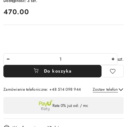
Dostępność:
3
szt.
cena:
470.00
Ilość
szt.
Do koszyka
Zamówienie telefoniczne: +48 514 098 944
Zostaw telefon
Dostępność
Rata 0% już od:
/ mc
,
Wyślij
płatność
i