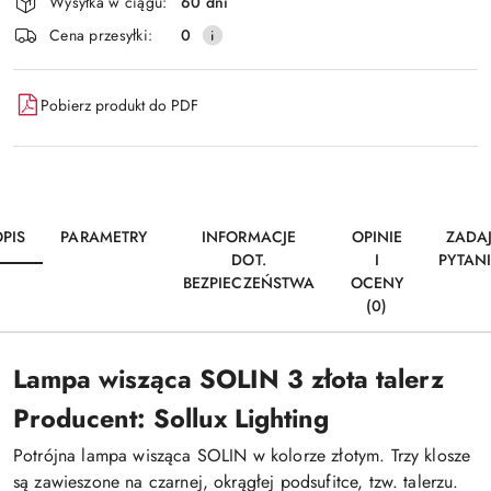
Wysyłka w ciągu:
60 dni
dostawa
Cena przesyłki:
0
Pobierz produkt do PDF
PIS
PARAMETRY
INFORMACJE
OPINIE
ZADA
DOT.
I
PYTAN
BEZPIECZEŃSTWA
OCENY
(0)
Lampa wisząca SOLIN 3 złota talerz
Producent: Sollux Lighting
Potrójna lampa wisząca SOLIN w kolorze złotym. Trzy klosze
są zawieszone na czarnej, okrągłej podsufitce, tzw. talerzu.