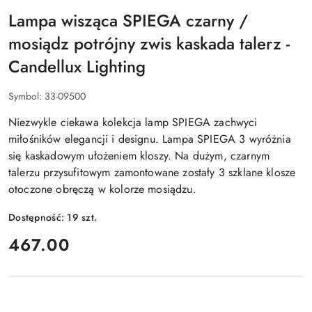
CANDELLUX
LIGHTING
Lampa wisząca SPIEGA czarny /
mosiądz potrójny zwis kaskada talerz -
Candellux Lighting
Symbol:
33-09500
Niezwykle ciekawa kolekcja lamp SPIEGA zachwyci
miłośników elegancji i designu. Lampa SPIEGA 3 wyróżnia
się kaskadowym ułożeniem kloszy. Na dużym, czarnym
talerzu przysufitowym zamontowane zostały 3 szklane klosze
otoczone obręczą w kolorze mosiądzu.
Dostępność:
19
szt.
cena:
467.00