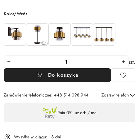
Wariant
Kolor/Wzór
Ilość
szt.
Do koszyka
Zamówienie telefoniczne: +48 514 098 944
Zostaw telefon
Dostępność
Rata 0% już od:
/ mc
,
Wyślij
płatność
i
Wysyłka w ciągu:
3 dni