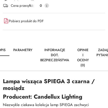
dostawa
Cena przesyłki:
0
Pobierz produkt do PDF
PIS
PARAMETRY
INFORMACJE
OPINIE
ZADA
DOT.
I
PYTAN
BEZPIECZEŃSTWA
OCENY
(0)
Lampa wisząca SPIEGA 3 czarna /
mosiądz
Producent: Candellux Lighting
Niezwykle ciekawa kolekcja lamp SPIEGA zachwyci