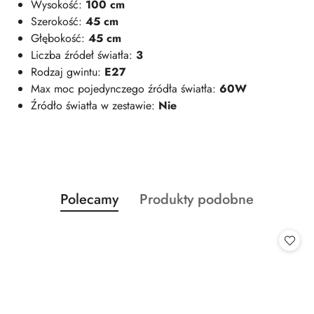
Wysokość:
100 cm
Szerokość:
45
cm
Głębokość:
45
cm
Liczba źródeł światła:
3
Rodzaj gwintu:
E27
Max moc pojedynczego źródła światła:
60W
Źródło światła w zestawie:
Nie
Produkty
Produkty
Polecamy
Produkty podobne
Pomiń karuzelę produktów
o
o
statusie:
statusie: