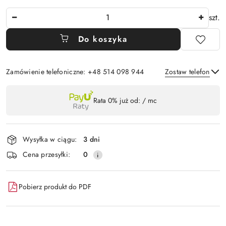
Ilość
szt.
Do koszyka
Zamówienie telefoniczne: +48 514 098 944
Zostaw telefon
Dostępność
Rata 0% już od:
/ mc
,
Wyślij
płatność
i
Wysyłka w ciągu:
3 dni
dostawa
Cena przesyłki:
0
Pobierz produkt do PDF