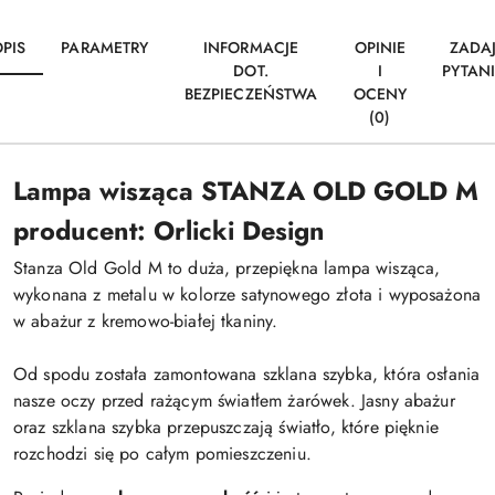
PIS
PARAMETRY
INFORMACJE
OPINIE
ZADA
DOT.
I
PYTAN
BEZPIECZEŃSTWA
OCENY
(0)
Lampa wisząca STANZA OLD GOLD M
producent: Orlicki Design
Stanza Old Gold M to duża, przepiękna lampa wisząca,
wykonana z metalu w kolorze satynowego złota i wyposażona
w abażur z kremowo-białej tkaniny.
Od spodu została zamontowana szklana szybka, która osłania
nasze oczy przed rażącym światłem żarówek. Jasny abażur
oraz szklana szybka przepuszczają światło, które pięknie
rozchodzi się po całym pomieszczeniu.