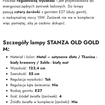
Posiada
regulowaną wysokość
i jest przystosowana do
energooszczędnych żarówek ledowych. Do lampy
pasują
cztery żarówki
z gwintem E27 (duży gwint),
o maksymalnej mocy 15W. Żarówek nie ma w komplecie
więc pamiętaj, aby je osobno dokupić.
Szczegóły lampy STANZA OLD GOLD
M:
Materiał i kolor:
Metal – satynowe złoto / Tkanina -
biały kremowy / Szkło - biały mat
Wysokość:
123,4 cm
Szerokość:
55 cm
Regulacja wysokości:
Tak
Regulacja kąta świecenia:
Nie
Rodzaj gwintu:
E27
Ilość źródeł światła (żarówek):
4
Źródło światła w komplecie (żarówki):
Nie