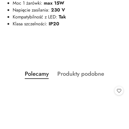
Moc 1 żarówki:
max 15W
Napięcie zasilania:
230 V
Kompatybilność z LED:
Tak
Klasa szczelności:
IP20
Produkty
Produkty
Polecamy
Produkty podobne
Pomiń karuzelę produktów
o
o
statusie:
statusie: