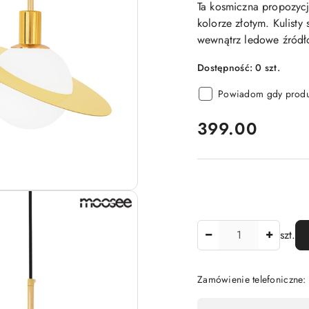
Ta kosmiczna propozycj
kolorze złotym. Kulisty
wewnątrz ledowe źródło
Dostępność:
0
szt.
Powiadom gdy produk
cena:
399.00
Ilość
szt.
Zamówienie telefoniczne
Dostępność