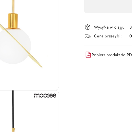
,
płatność
i
Wysyłka w ciągu:
3
dostawa
Cena przesyłki:
Pobierz produkt do P