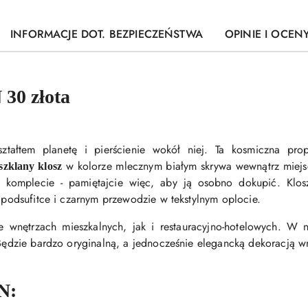
INFORMACJE DOT. BEZPIECZEŃSTWA
OPINIE I OCENY
30 złota
ztałtem planetę i pierścienie wokół niej. Ta kosmiczna pro
w kolorze mlecznym białym skrywa wewnątrz miejsc
szklany klosz
omplecie - pamiętajcie więc, aby ją osobno dokupić. Klosz
j podsufitce i czarnym przewodzie w tekstylnym oplocie.
 wnętrzach mieszkalnych, jak i restauracyjno-hotelowych. W
 Będzie bardzo oryginalną, a jednocześnie elegancką dekoracją w
N: