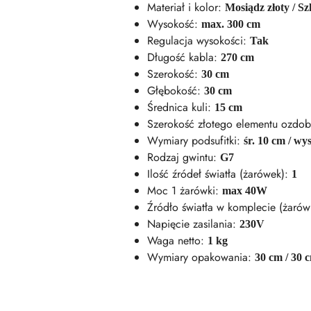
Materiał i kolor:
Mosiądz złoty / Sz
Wysokość:
max. 300 cm
Regulacja wysokości:
Tak
Długość kabla:
270 cm
Szerokość:
30 cm
Głębokość:
30 cm
Średnica kuli:
15 cm
Szerokość złotego elementu ozdo
Wymiary podsufitki:
śr. 10 cm / wy
Rodzaj gwintu:
G7
Ilość źródeł światła (żarówek):
1
Moc 1 żarówki:
max 40W
Źródło światła w komplecie (żarów
Napięcie zasilania:
230V
Waga netto:
1 kg
Wymiary opakowania:
30 cm / 30 