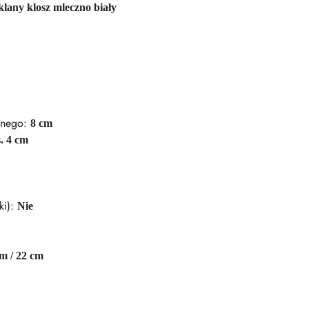
klany klosz mleczno biały
bnego:
8 cm
s. 4 cm
ki):
Nie
cm / 22 cm