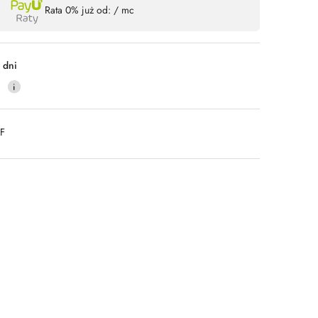
Rata 0% już od:
/ mc
 dni
0
DF