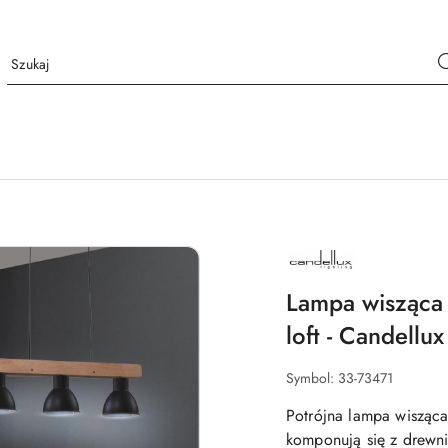
NAZWA
PRODUCENTA:
CANDELLUX
LIGHTING
Lampa wisząca 
loft - Candellux
Symbol:
33-73471
Potrójna lampa wisząca 
komponują się z drewn