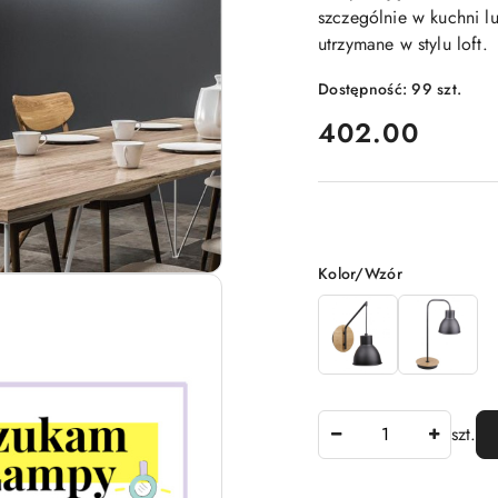
szczególnie w kuchni lu
utrzymane w stylu loft.
Dostępność:
99
szt.
cena:
402.00
Wariant
Kolor/Wzór
Ilość
szt.