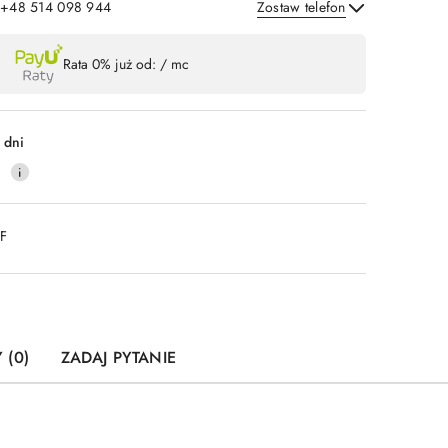
: +48 514 098 944
Zostaw telefon
Wyślij
Rata 0% już od:
/ mc
 dni
0
DF
 (0)
ZADAJ PYTANIE