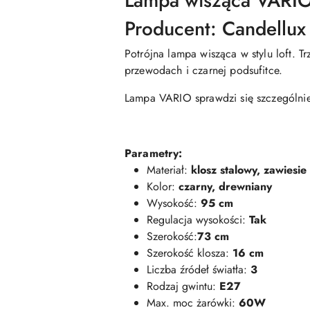
Lampa wisząca VARIO
Producent: Candellux 
Potrójna lampa wisząca w stylu loft. 
przewodach i czarnej podsufitce.
Lampa VARIO sprawdzi się szczególnie w
Parametry:
Materiał:
klosz stalowy, zawiesi
Kolor:
czarny, drewniany
Wysokość:
95 cm
Regulacja wysokości:
Tak
Szerokość:
73 cm
Szerokość klosza:
16 cm
Liczba źródeł światła:
3
Rodzaj gwintu:
E27
Max. moc żarówki:
60W