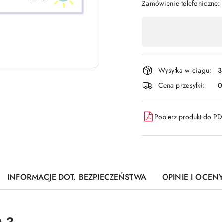
Zamówienie telefoniczne
Dostępność
,
płatność
i
Wysyłka w ciągu:
3
dostawa
Cena przesyłki:
Pobierz produkt do P
INFORMACJE DOT. BEZPIECZEŃSTWA
OPINIE I OCENY