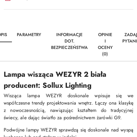
PIS
PARAMETRY
INFORMACJE
OPINIE
ZADA
DOT.
I
PYTAN
BEZPIECZEŃSTWA
OCENY
(0)
Lampa wisząca WEZYR 2 biała
producent: Sollux Lighting
Wisząca lampa WEZYR doskonale wpisuje się we
współczesne trendy projektowania wnętrz. Łączy ona klasykę
z nowoczesnością, nawiązując kształtem do tradycyjnej
świecy, ale dając światło za pośrednictwem żarówki G9.
Podwójne lampy WEZYR sprawdzą się doskonale nad wyspą