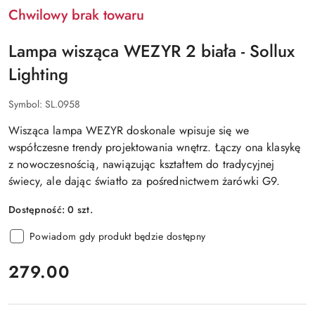
LIGHTING
Chwilowy brak towaru
Lampa wisząca WEZYR 2 biała - Sollux
Lighting
Symbol:
SL.0958
Wisząca lampa WEZYR doskonale wpisuje się we
współczesne trendy projektowania wnętrz. Łączy ona klasykę
z nowoczesnością, nawiązując kształtem do tradycyjnej
świecy, ale dając światło za pośrednictwem żarówki G9.
Dostępność:
0
szt.
Powiadom gdy produkt będzie dostępny
cena:
279.00