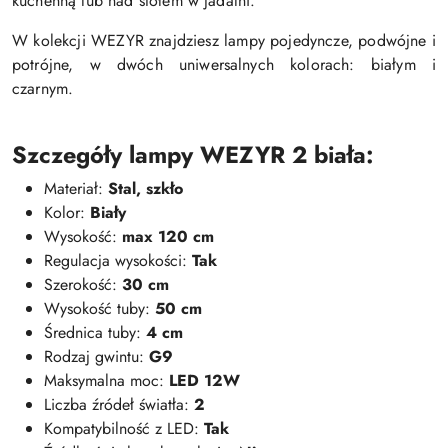
kuchenną lub nad stołem w jadalni.
W kolekcji WEZYR znajdziesz lampy pojedyncze, podwójne i
potrójne, w dwóch uniwersalnych kolorach: białym i
czarnym.
Szczegóły lampy WEZYR 2 biała:
Materiał:
Stal, szkło
Kolor:
Biały
Wysokość:
max 120 cm
Regulacja wysokości:
Tak
Szerokość:
30 cm
Wysokość tuby:
50 cm
Średnica tuby:
4 cm
Rodzaj gwintu:
G9
Maksymalna moc:
LED 12W
Liczba źródeł światła:
2
Kompatybilność z LED:
Tak