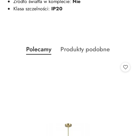
Źródło światła w komplecie:
Nie
Klasa szczelności:
IP20
Produkty
Produkty
Polecamy
Produkty podobne
Pomiń karuzelę produktów
o
o
statusie:
statusie: