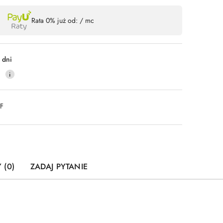
Wyślij
Rata 0% już od:
/ mc
 dni
0
DF
 (0)
ZADAJ PYTANIE