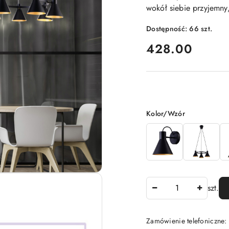
wokół siebie przyjemny,
Dostępność:
66
szt.
cena:
428.00
Wariant
Kolor/Wzór
Ilość
szt.
Zamówienie telefoniczne