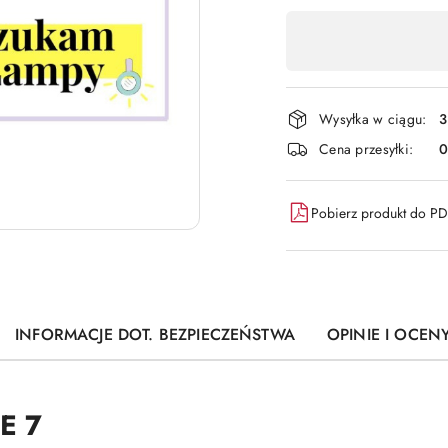
Dostępność
,
płatność
i
Wysyłka w ciągu:
3
dostawa
Cena przesyłki:
Pobierz produkt do P
INFORMACJE DOT. BEZPIECZEŃSTWA
OPINIE I OCENY
E 7