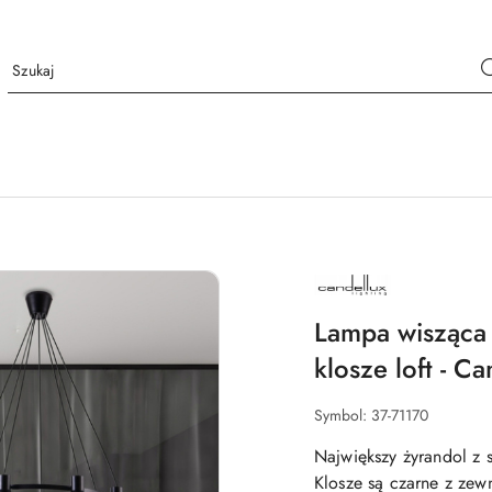
NAZWA
PRODUCENTA:
CANDELLUX
LIGHTING
Lampa wisząca 
klosze loft - Ca
Symbol:
37-71170
Największy żyrandol z
Klosze są czarne z zewn