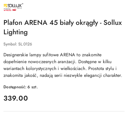
NAZWA
PRODUCENTA:
SOLLUX
LIGHTING
Plafon ARENA 45 biały okrągły - Sollux
Lighting
Symbol:
SL.0126
Designerskie lampy sufitowe ARENA to znakomite
dopełnienie nowoczesnych aranżacji. Dostępne w kilku
wariantach kolorystycznych i wielkościach. Prostota stylu i
znakomita jakość, nadają serii niezwykle elegancji charakter.
Dostępność:
6
szt.
cena:
339.00