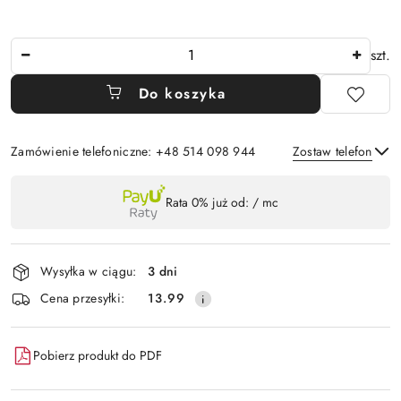
Ilość
szt.
Do koszyka
Zamówienie telefoniczne: +48 514 098 944
Zostaw telefon
Dostępność
Rata 0% już od:
/ mc
,
Wyślij
płatność
i
Wysyłka w ciągu:
3 dni
dostawa
Cena przesyłki:
13.99
Pobierz produkt do PDF