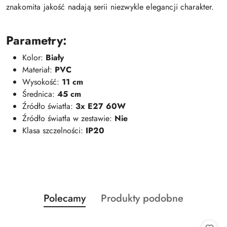
znakomita jakość nadają serii niezwykle elegancji charakter.
Parametry:
Kolor:
Biały
Materiał:
PVC
Wysokość:
11 cm
Średnica:
45 cm
Źródło światła:
3x E27 60W
Źródło światła w zestawie:
Nie
Klasa szczelności:
IP20
Produkty
Produkty
Polecamy
Produkty podobne
Pomiń karuzelę produktów
o
o
statusie:
statusie: