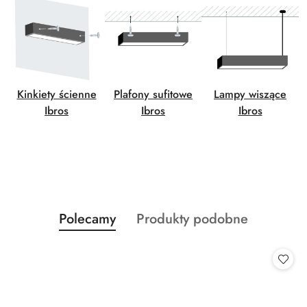
Kinkiety ścienne
Plafony sufitowe
Lampy wiszące
Ibros
Ibros
Ibros
Produkty
Produkty
Polecamy
Produkty podobne
Pomiń karuzelę produktów
o
o
statusie:
statusie: