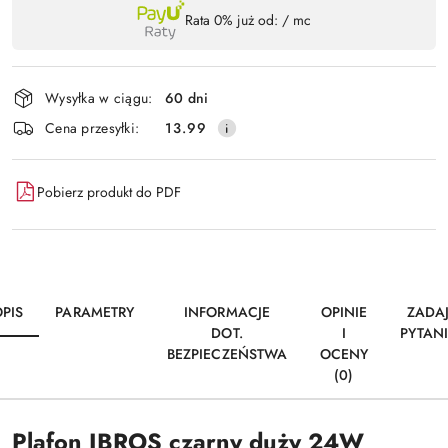
Dostępność
Rata 0% już od:
/ mc
,
Wyślij
płatność
i
Wysyłka w ciągu:
60 dni
dostawa
Cena przesyłki:
13.99
Pobierz produkt do PDF
PIS
PARAMETRY
INFORMACJE
OPINIE
ZADA
DOT.
I
PYTAN
BEZPIECZEŃSTWA
OCENY
(0)
Plafon IBROS czarny duży 24W