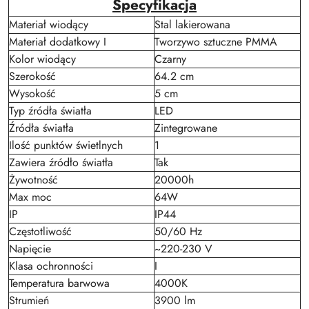
Specyfikacja
Materiał wiodący
Stal lakierowana
Materiał dodatkowy I
Tworzywo sztuczne PMMA
Kolor wiodący
Czarny
Szerokość
64.2 cm
Wysokość
5 cm
Typ źródła światła
LED
Źródła światła
Zintegrowane
Ilość punktów świetlnych
1
Zawiera źródło światła
Tak
Żywotność
20000h
Max moc
64W
IP
IP44
Częstotliwość
50/60 Hz
Napięcie
~220-230 V
Klasa ochronności
I
Temperatura barwowa
4000K
Strumień
3900 lm