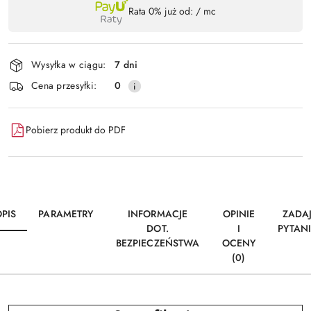
Rata 0% już od:
/ mc
,
Wyślij
płatność
i
Wysyłka w ciągu:
7 dni
dostawa
Cena przesyłki:
0
Pobierz produkt do PDF
PIS
PARAMETRY
INFORMACJE
OPINIE
ZADA
DOT.
I
PYTAN
BEZPIECZEŃSTWA
OCENY
(0)