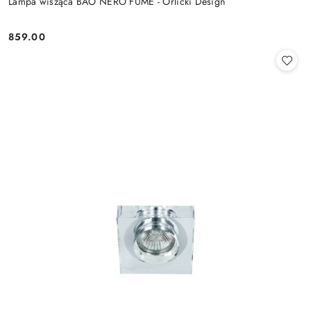
Lampa wisząca BAO NERO FUME - Orlicki Design
859.00
Cena: