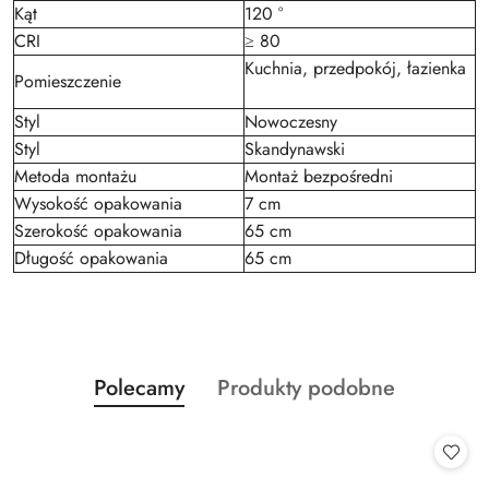
Kąt
120 °
CRI
≥ 80
Kuchnia, przedpokój, łazienka
Pomieszczenie
Styl
Nowoczesny
Styl
Skandynawski
Metoda montażu
Montaż bezpośredni
Wysokość opakowania
7 cm
Szerokość opakowania
65 cm
Długość opakowania
65 cm
Produkty
Produkty
Polecamy
Produkty podobne
Pomiń karuzelę produktów
o
o
statusie:
statusie: