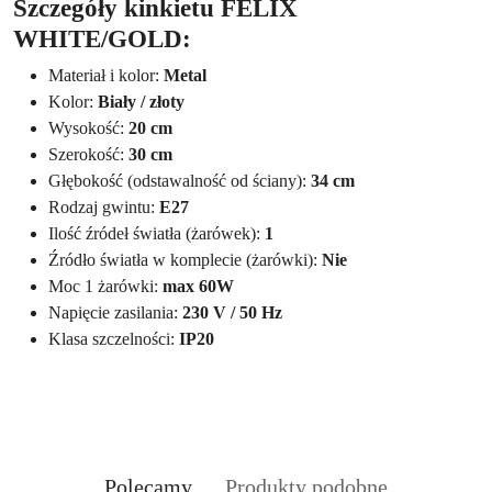
Szczegóły kinkietu FELIX
WHITE/GOLD:
Materiał i kolor:
Metal
Kolor:
Biały / złoty
Wysokość:
20 cm
Szerokość:
30 cm
Głębokość (odstawalność od ściany):
34 cm
Rodzaj gwintu:
E27
Ilość źródeł światła (żarówek):
1
Źródło światła w komplecie (żarówki):
Nie
Moc 1 żarówki:
max 60W
Napięcie zasilania:
230 V / 50 Hz
Klasa szczelności:
IP20
Produkty
Produkty
Polecamy
Produkty podobne