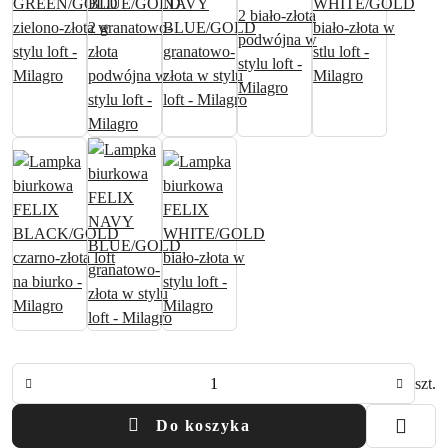
Ilość
szt.
Do koszyka