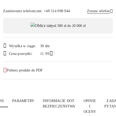
Zamówienie telefoniczne: +48 514 098 944
Zostaw telefon
Dostępność
od 300 zł do 20 000 zł
,
Wyślij
płatność
i
Wysyłka w ciągu:
30 dni
dostawa
Cena przesyłki:
11.99
Pobierz produkt do PDF
IS
PARAMETRY
INFORMACJE DOT.
OPINIE
ZADA
BEZPIECZEŃSTWA
I
PYTAN
OCENY