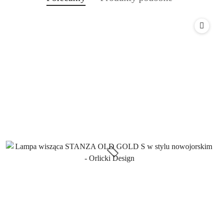
Pomiń karuzelę produktów
o
o
statusie:
statusie: