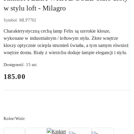
w stylu loft - Milagro
Symbol:
MLP7702
Charakterystyczną cechą lamp Felix są szerokie klosze,
wykonane w industrialnym / loftowym stylu. Złote wnętrze
kloszy optycznie ociepla strumień światła, a tym samym również
wnętrze domu. Biały z wierzchu dodaje lampie elegancji i stylu.
Dostępność:
15
szt.
cena:
185.00
Wariant
Kolor/Wzór