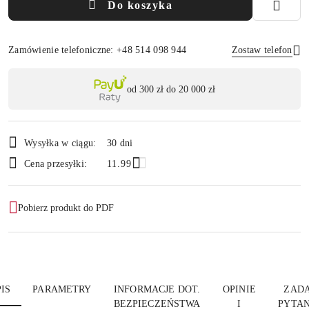
Do koszyka
Zamówienie telefoniczne: +48 514 098 944
Zostaw telefon
Dostępność
od 300 zł do 20 000 zł
,
Wyślij
płatność
i
Wysyłka w ciągu:
30 dni
dostawa
Cena przesyłki:
11.99
Pobierz produkt do PDF
IS
PARAMETRY
INFORMACJE DOT.
OPINIE
ZADA
BEZPIECZEŃSTWA
I
PYTAN