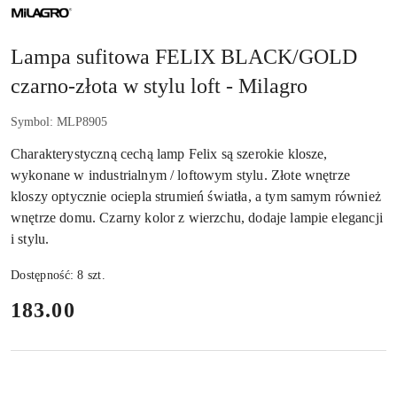
NAZWA
PRODUCENTA:
MILAGRO
Lampa sufitowa FELIX BLACK/GOLD
czarno-złota w stylu loft - Milagro
Symbol:
MLP8905
Charakterystyczną cechą lamp Felix są szerokie klosze,
wykonane w industrialnym / loftowym stylu. Złote wnętrze
kloszy optycznie ociepla strumień światła, a tym samym również
wnętrze domu. Czarny kolor z wierzchu, dodaje lampie elegancji
i stylu.
Dostępność:
8
szt.
cena:
183.00