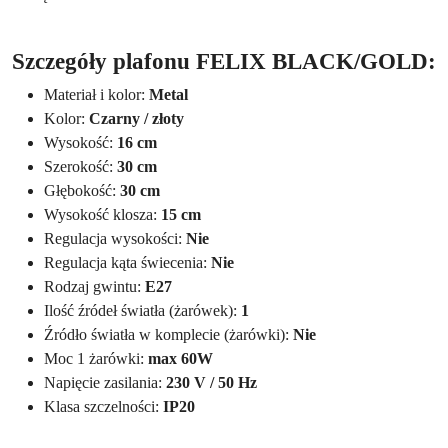
Szczegóły plafonu FELIX BLACK/GOLD:
Materiał i kolor:
Metal
Kolor:
Czarny / złoty
Wysokość:
16 cm
Szerokość:
30 cm
Głębokość:
30 cm
Wysokość klosza:
15 cm
Regulacja wysokości:
Nie
Regulacja kąta świecenia:
Nie
Rodzaj gwintu:
E27
Ilość źródeł światła (żarówek):
1
Źródło światła w komplecie (żarówki):
Nie
Moc 1 żarówki:
max 60W
Napięcie zasilania:
230 V / 50 Hz
Klasa szczelności:
IP20