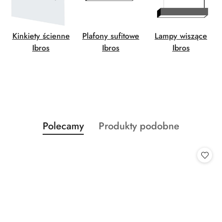
Kinkiety ścienne
Plafony sufitowe
Lampy wiszące
Ibros
Ibros
Ibros
Produkty
Produkty
Polecamy
Produkty podobne
Pomiń karuzelę produktów
o
o
statusie:
statusie: