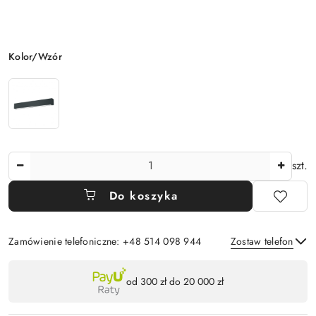
Wariant
Kolor/Wzór
Ilość
szt.
Do koszyka
Zamówienie telefoniczne: +48 514 098 944
Zostaw telefon
Dostępność
od 300 zł do 20 000 zł
,
Wyślij
płatność