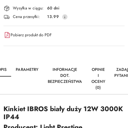
i
Wysyłka w ciągu:
60 dni
dostawa
Cena przesyłki:
13.99
Pobierz produkt do PDF
PIS
PARAMETRY
INFORMACJE
OPINIE
ZADA
DOT.
I
PYTAN
BEZPIECZEŃSTWA
OCENY
(0)
Kinkiet IBROS biały duży 12W 3000K
IP44
Producent: Light Prestige