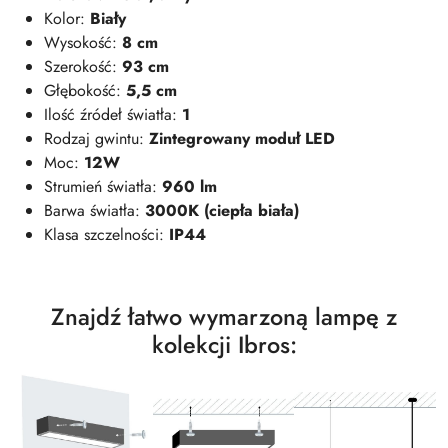
Kolor:
Biały
Wysokość:
8 cm
Szerokość:
93 cm
Głębokość:
5,5 cm
Ilość źródeł światła:
1
Rodzaj gwintu:
Zintegrowany moduł LED
Moc:
12W
Strumień światła:
960 lm
Barwa światła:
3000K (ciepła biała)
Klasa szczelności:
IP44
Znajdź łatwo wymarzoną lampę z
kolekcji Ibros: